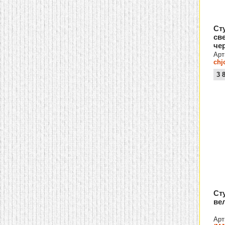
Ст
св
че
Арт
chj
3 
Ст
ве
Арт