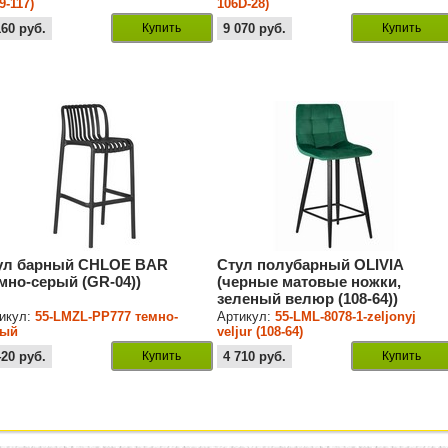
9-117)
106D-28)
160
руб.
Купить
9 070
руб.
Купить
ул барный CHLOE BAR
Стул полубарный OLIVIA
емно-серый (GR-04))
(черные матовые ножки,
зеленый велюр (108-64))
икул:
55-LMZL-PP777 темно-
Артикул:
55-LML-8078-1-zeljonyj
рый
veljur (108-64)
420
руб.
Купить
4 710
руб.
Купить