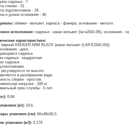
ина сиденья - 7.
та спинки - 31.
та подлокотников - 19.
на и длина основания - 40.
ериалы:
обивки - вельвет, каркаса - фанера, основания - металл.
товое исполнение:
сиденья - какао вельвет (lar-e2041-05), основания - ч
ические характеристики:
 барный KRUGER ARM BLACK (какао вельвет (LAR-E2041-05)).
основания - диск.
ающееся сиденье.
а сиденья - квадратная.
ое сиденье.
длокотниками.
 регулируется по высоте.
авляется в разобранном виде.
ность сборки - простая.
имальная нагрузка - 100 кг.
мальный срок службы - 5 лет.
(кг):
8,84.
упаковки (кг):
19,6.
еры упаковки (см):
66x48x56,5.
м упаковки (м3):
0,179.