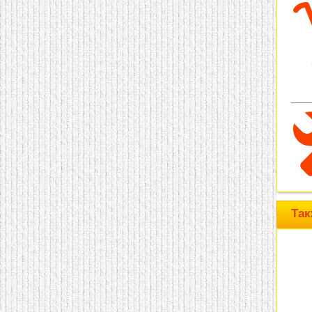
домашнем использовании.
Эта мебель имеет
некоторые преимущества
перед той же стенкой для
гостиной, к примеру,
поскольку она более
легкая и не загромождает
пространство. В спальне
этот предмет можно
поставить у изголовья
кровати, чтобы заполнить
пустующее там
место.
Также стеллажи
очень часто используют в
качестве разграничителей
комнаты, например, на
рабочую зону и
пространство для отдыха.
Особенно это актуально
для однокомнатных
Так
квартир.