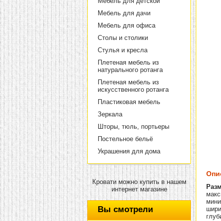
Мебель для детской
Мебель для дачи
Мебель для офиса
Столы и столики
Стулья и кресла
Плетеная мебель из
натурального ротанга
Плетеная мебель из
искусственного ротанга
Пластиковая мебель
Зеркала
Шторы, тюль, портьеры
Постельное бельё
Украшения для дома
Опи
Кровати можно купить в нашем
Разм
интернет магазине
макс
мини
Вы смотрели
шири
глуб