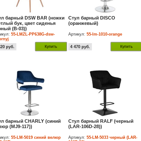
ул барный DSW BAR (ножки
Стул барный DISCO
етлый бук, цвет сиденья
(оранжевый)
рный (B-03))
икул:
55-LMZL-PP638G-dsw-
Артикул:
55-lm-1010-orange
ornyj
820
руб.
Купить
4 470
руб.
Купить
ул барный CHARLY (синий
Стул барный RALF (черный
люр (MJ9-117))
(LAR-106D-28))
икул:
55-LM-5019 синий велюр
Артикул:
55-LM-5033 черный (LAR-