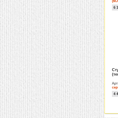
(MJ
6 
Ст
(т
Арт
се
4 