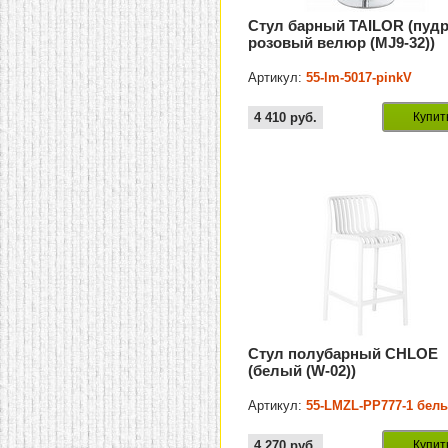
Стул барный TAILOR (пуд
розовый велюр (MJ9-32))
Артикул:
55-lm-5017-pinkV
4 410
руб.
Купит
Стул полубарный CHLOE
(белый (W-02))
Артикул:
55-LMZL-PP777-1 бел
4 270
руб.
Купит