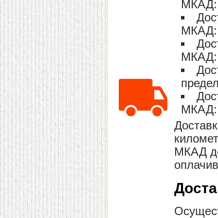
МКАД: 
домашнем использовании.
Эта мебель имеет
Дос
некоторые преимущества
МКАД: 
перед той же стенкой для
гостиной, к примеру,
Дос
поскольку она более
легкая и не загромождает
МКАД: 
пространство. В спальне
этот предмет можно
Дос
поставить у изголовья
кровати, чтобы заполнить
предел
пустующее там
Дос
место.
Также стеллажи
очень часто используют в
МКАД: 
качестве разграничителей
комнаты, например, на
Доставк
рабочую зону и
пространство для отдыха.
километ
Особенно это актуально
для однокомнатных
МКАД до
квартир.
оплачив
Доста
Осущест