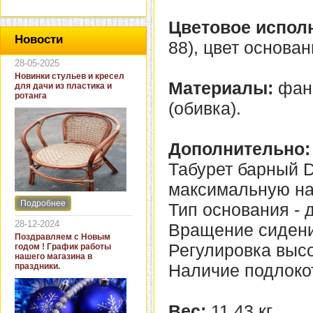
Цветовое испол
Новости
88), цвет основан
28-05-2025
Новинки стульев и кресел
Материалы:
фане
для дачи из пластика и
ротанга
(обивка).
Дополнительно:
Табурет барный
максимальную наг
Подробнее
Тип основания - д
Интернет-магазин "Кровать
и диван" представляет
28-12-2024
Вращение сидени
новинки стульев и кресел
Поздравляем с Новым
для дачи. В ассортименте
Регулировка высо
годом ! График работы
представлены как
нашего магазина в
бюджетные модели из
Наличие подлокот
праздники.
пластика для дачи, так и
кресла для загородных
домов из натурального и
искусственного ротанга.
Вес:
11,43 кг.