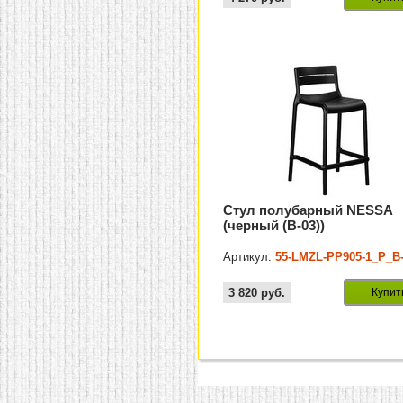
Стул полубарный NESSA
(черный (B-03))
Артикул:
55-LMZL-PP905-1_P_B
3 820
руб.
Купит