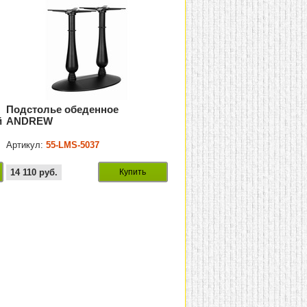
Подстолье обеденное
й
ANDREW
Артикул:
55-LMS-5037
14 110
руб.
Купить