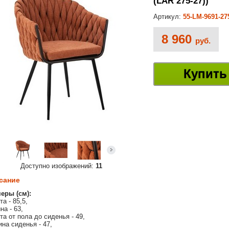
(LAR 275-27))
Артикул:
55-LM-9691-27
8 960
руб.
Купить
Доступно изображений:
11
сание
еры (см):
а - 85,5,
на - 63,
та от пола до сиденья - 49,
ина сиденья - 47,