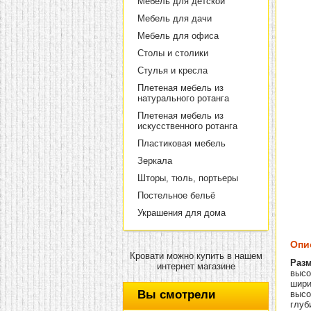
Мебель для детской
Мебель для дачи
Мебель для офиса
Столы и столики
Стулья и кресла
Плетеная мебель из
натурального ротанга
Плетеная мебель из
искусственного ротанга
Пластиковая мебель
Зеркала
Шторы, тюль, портьеры
Постельное бельё
Украшения для дома
Опи
Кровати можно купить в нашем
Разм
интернет магазине
высот
шири
Вы смотрели
высо
глуб