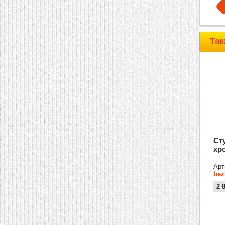
домашнем использовании.
Эта мебель имеет
некоторые преимущества
перед той же стенкой для
гостиной, к примеру,
Так
поскольку она более
легкая и не загромождает
пространство. В спальне
этот предмет можно
поставить у изголовья
кровати, чтобы заполнить
пустующее там
место.
Также стеллажи
очень часто используют в
качестве разграничителей
комнаты, например, на
рабочую зону и
пространство для отдыха.
Ст
Особенно это актуально
хр
для однокомнатных
квартир.
Арт
bez
2 