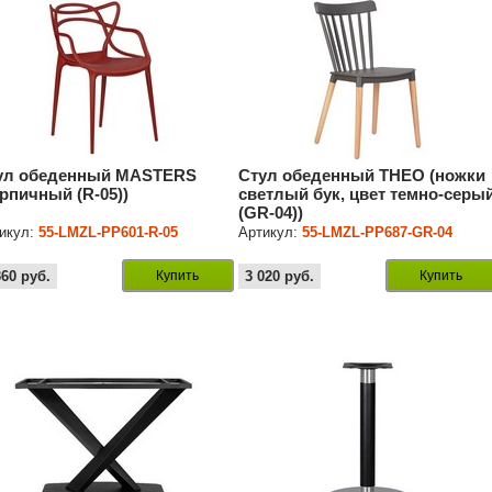
ул обеденный MASTERS
Стул обеденный THEO (ножки
ирпичный (R-05))
светлый бук, цвет темно-серы
(GR-04))
икул:
55-LMZL-PP601-R-05
Артикул:
55-LMZL-PP687-GR-04
360
руб.
Купить
3 020
руб.
Купить