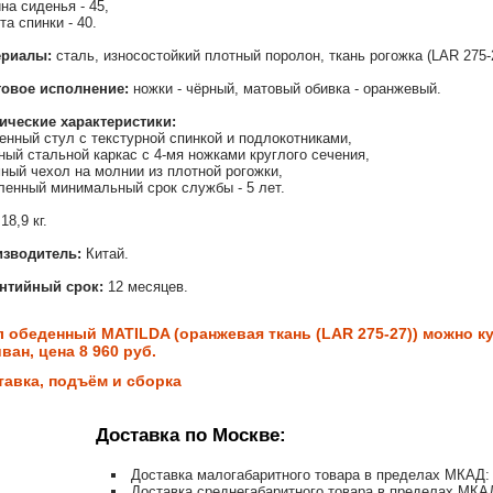
на сиденья - 45,
та спинки - 40.
ериалы:
сталь, износостойкий плотный поролон, ткань рогожка (LAR 275-
овое исполнение:
ножки - чёрный, матовый обивка - оранжевый.
ические характеристики:
енный стул с текстурной спинкой и подлокотниками,
ный стальной каркас с 4-мя ножками круглого сечения,
ный чехол на молнии из плотной рогожки,
ленный минимальный срок службы - 5 лет.
18,9 кг.
зводитель:
Китай.
нтийный срок:
12 месяцев.
л обеденный MATILDA (оранжевая ткань (LAR 275-27)) можно к
ван, цена 8 960 руб.
тавка, подъём и сборка
Доставка по Москве:
Доставка малогабаритного товара в пределах МКАД: 
Доставка среднегабаритного товара в пределах МКАД