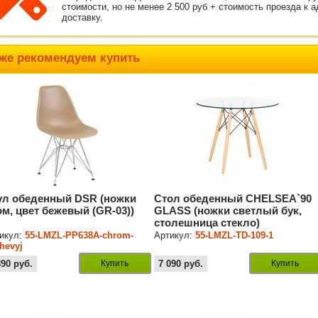
стоимости, но не менее 2 500 руб + стоимость проезда к 
доставку.
же рекомендуем купить
ул обеденный DSR (ножки
Стол обеденный CHELSEA`90
ом, цвет бежевый (GR-03))
GLASS (ножки светлый бук,
столешница стекло)
икул:
55-LMZL-PP638A-chrom-
Артикул:
55-LMZL-TD-109-1
hevyj
890
руб.
Купить
7 090
руб.
Купить