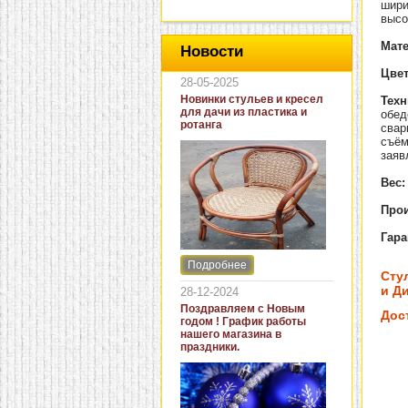
шири
высо
Мат
Новости
Цвет
28-05-2025
Новинки стульев и кресел
Техн
для дачи из пластика и
обед
ротанга
свар
съём
заяв
Вес:
Прои
Гара
Подробнее
Интернет-магазин "Кровать
Сту
и диван" представляет
и Ди
28-12-2024
новинки стульев и кресел
Поздравляем с Новым
для дачи. В ассортименте
Дос
годом ! График работы
представлены как
нашего магазина в
бюджетные модели из
праздники.
пластика для дачи, так и
кресла для загородных
домов из натурального и
искусственного ротанга.