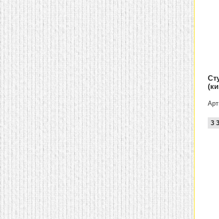
Ст
(к
Арт
3 