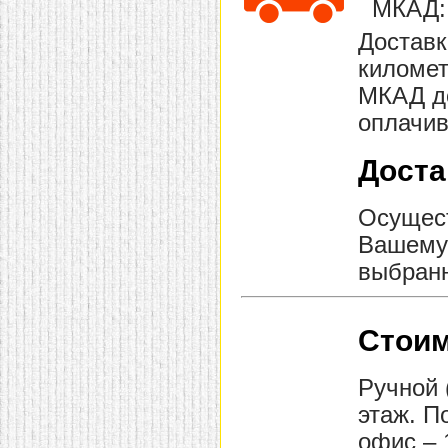
МКАД: 
Доставк
километ
МКАД до
оплачив
Доста
Осущест
Вашему 
выбранн
Стоим
Ручной 
этаж. П
офис – 