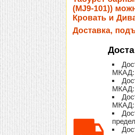
домашнем использовании.
(MJ9-101)) мож
Эта мебель имеет
некоторые преимущества
Кровать и Дива
перед той же стенкой для
гостиной, к примеру,
поскольку она более
Доставка, под
легкая и не загромождает
пространство. В спальне
этот предмет можно
поставить у изголовья
Доста
кровати, чтобы заполнить
пустующее там
место.
Также стеллажи
Дос
очень часто используют в
качестве разграничителей
МКАД: 
комнаты, например, на
рабочую зону и
Дос
пространство для отдыха.
Особенно это актуально
МКАД: 
для однокомнатных
квартир.
Дос
МКАД: 
Дос
предел
Дос