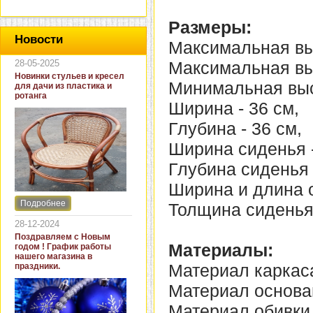
Размеры:
Новости
Максимальная выс
28-05-2025
Максимальная выс
Новинки стульев и кресел
Минимальная высо
для дачи из пластика и
ротанга
Ширина - 36 см,
Глубина - 36 см,
Ширина сиденья -
Глубина сиденья 
Ширина и длина о
Подробнее
Толщина сиденья 
Интернет-магазин "Кровать
и диван" представляет
28-12-2024
новинки стульев и кресел
Поздравляем с Новым
для дачи. В ассортименте
Материалы:
годом ! График работы
представлены как
нашего магазина в
бюджетные модели из
Материал каркаса
праздники.
пластика для дачи, так и
кресла для загородных
Материал основан
домов из натурального и
искусственного ротанга.
Материал обивки 