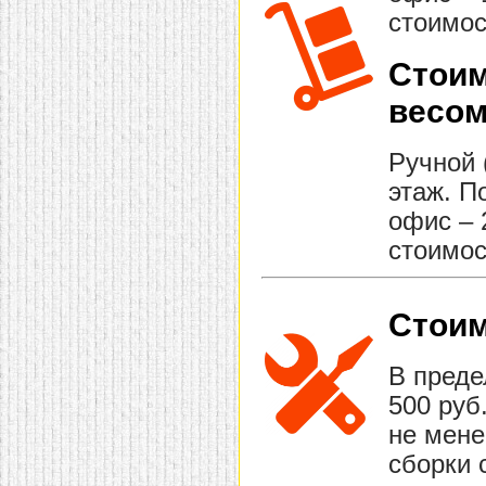
стоимос
Стоим
весом
Ручной 
этаж. П
офис – 
стоимос
Стоим
В преде
500 руб
не мене
сборки 