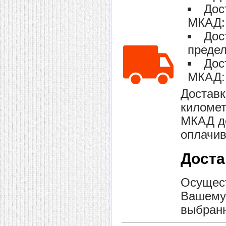
Дос
домашнем использовании.
Эта мебель имеет
МКАД: 
некоторые преимущества
перед той же стенкой для
Дос
гостиной, к примеру,
поскольку она более
предел
легкая и не загромождает
пространство. В спальне
Дос
этот предмет можно
МКАД: 
поставить у изголовья
кровати, чтобы заполнить
пустующее там
Доставк
место.
Также стеллажи
километ
очень часто используют в
качестве разграничителей
МКАД до
комнаты, например, на
рабочую зону и
оплачив
пространство для отдыха.
Особенно это актуально
для однокомнатных
Доста
квартир.
Осущест
Вашему 
выбранн