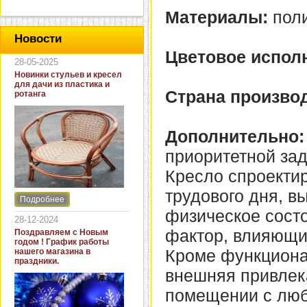
Материалы:
поли
Новости
Цветовое испол
28-05-2025
Новинки стульев и кресел
для дачи из пластика и
Страна производ
ротанга
Дополнительно:
приоритетной зад
Кресло спроектир
трудового дня, в
Подробнее
Интернет-магазин "Кровать
физическое состо
и диван" представляет
28-12-2024
новинки стульев и кресел
фактор, влияющий
Поздравляем с Новым
для дачи. В ассортименте
годом ! График работы
представлены как
Кроме функциона
нашего магазина в
бюджетные модели из
праздники.
пластика для дачи, так и
внешняя привлека
кресла для загородных
домов из натурального и
помещении с лю
искусственного ротанга.