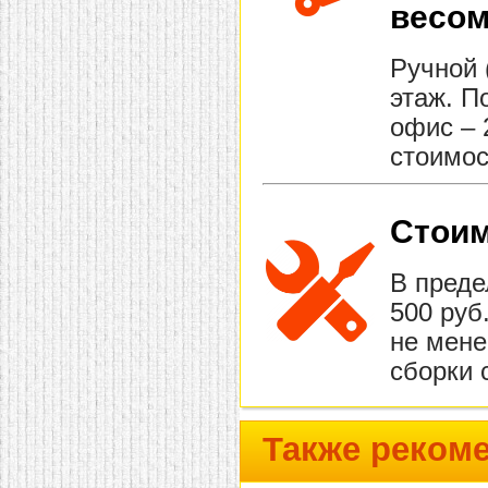
весом
Ручной 
этаж. П
офис – 
стоимос
Стоим
В преде
500 руб
не мене
сборки 
Также реком