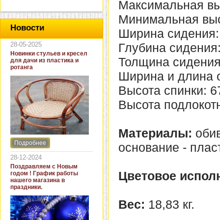
Максимальная вы
Минимальная выс
Новости
Ширина сидения:
28-05-2025
Глубина сидения:
Новинки стульев и кресел
Толщина сидения:
для дачи из пластика и
ротанга
Ширина и длина о
Высота спинки: 6
Высота подлокотн
Материалы:
обив
Подробнее
основание - плас
Интернет-магазин "Кровать
и диван" представляет
28-12-2024
новинки стульев и кресел
Поздравляем с Новым
для дачи. В ассортименте
Цветовое испол
годом ! График работы
представлены как
нашего магазина в
бюджетные модели из
праздники.
пластика для дачи, так и
кресла для загородных
Вес:
18,83 кг.
домов из натурального и
искусственного ротанга.