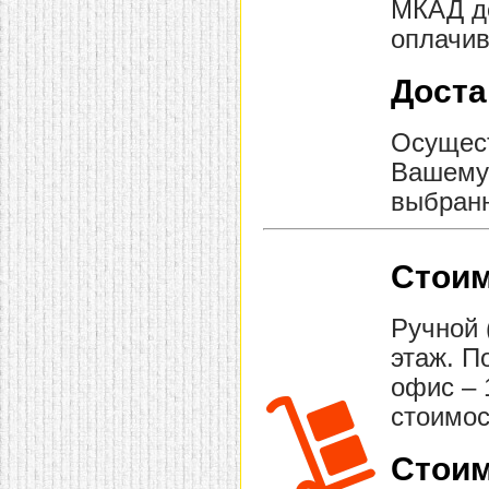
МКАД до
оплачив
Доста
Осущест
Вашему 
выбранн
Стоим
Ручной 
этаж. П
офис – 
стоимос
Стоим