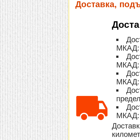
Доставка, под
домашнем использовании.
Эта мебель имеет
некоторые преимущества
перед той же стенкой для
Доста
гостиной, к примеру,
поскольку она более
легкая и не загромождает
пространство. В спальне
Дос
этот предмет можно
МКАД: 
поставить у изголовья
кровати, чтобы заполнить
Дос
пустующее там
место.
Также стеллажи
МКАД: 
очень часто используют в
качестве разграничителей
Дос
комнаты, например, на
рабочую зону и
МКАД: 
пространство для отдыха.
Дос
Особенно это актуально
для однокомнатных
предел
квартир.
Дос
МКАД: 
Доставк
километ