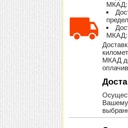
МКАД: 
домашнем использовании.
Эта мебель имеет
Дос
некоторые преимущества
перед той же стенкой для
предел
гостиной, к примеру,
поскольку она более
Дос
легкая и не загромождает
МКАД: 
пространство. В спальне
этот предмет можно
поставить у изголовья
Доставк
кровати, чтобы заполнить
километ
пустующее там
место.
Также стеллажи
МКАД до
очень часто используют в
качестве разграничителей
оплачив
комнаты, например, на
рабочую зону и
пространство для отдыха.
Доста
Особенно это актуально
для однокомнатных
квартир.
Осущест
Вашему 
выбранн