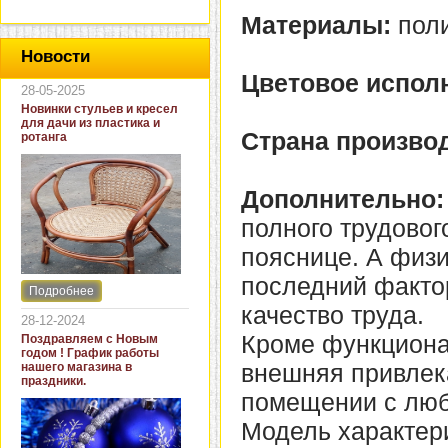
Материалы:
поли
Новости
Цветовое испол
28-05-2025
Новинки стульев и кресел
для дачи из пластика и
Страна производ
ротанга
Дополнительно:
полного трудовог
пояснице. А физи
последний факто
Подробнее
Интернет-магазин "Кровать
качество труда.
и диван" представляет
28-12-2024
новинки стульев и кресел
Кроме функциона
Поздравляем с Новым
для дачи. В ассортименте
годом ! График работы
представлены как
внешняя привлека
нашего магазина в
бюджетные модели из
праздники.
пластика для дачи, так и
помещении с лю
кресла для загородных
домов из натурального и
Модель характер
искусственного ротанга.