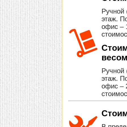
Ручной 
этаж. П
офис – 
стоимос
Стоим
весом
Ручной 
этаж. П
офис – 
стоимос
Стоим
В преде