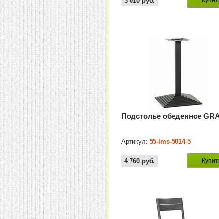
3 010
руб.
Купит
Подстолье обеденное GR
Артикул:
55-lms-5014-5
4 760
руб.
Купит