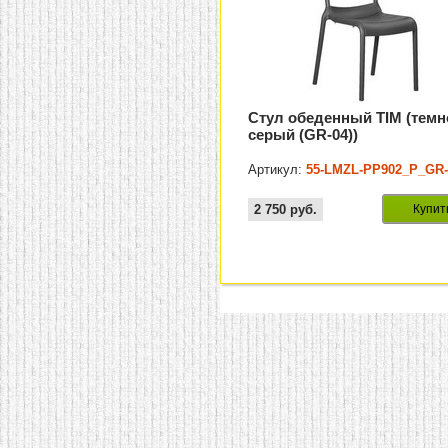
Стул обеденный TIM (темн
серый (GR-04))
Артикул:
55-LMZL-PP902_P_GR-
2 750
руб.
Купит