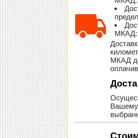
МКАД: 
домашнем использовании.
Дос
Эта мебель имеет
некоторые преимущества
предел
перед той же стенкой для
гостиной, к примеру,
Дос
поскольку она более
МКАД: 
легкая и не загромождает
пространство. В спальне
этот предмет можно
Доставк
поставить у изголовья
километ
кровати, чтобы заполнить
пустующее там
МКАД до
место.
Также стеллажи
очень часто используют в
оплачив
качестве разграничителей
комнаты, например, на
рабочую зону и
Доста
пространство для отдыха.
Особенно это актуально
для однокомнатных
Осущест
квартир.
Вашему 
выбранн
Стоим