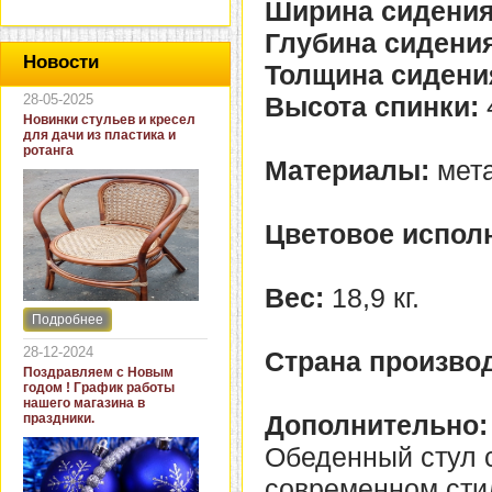
Ширина сидения
Глубина сидени
Новости
Толщина сидени
28-05-2025
Высота спинки:
Новинки стульев и кресел
для дачи из пластика и
ротанга
Материалы:
мета
Цветовое испол
Вес:
18,9 кг.
Подробнее
Интернет-магазин "Кровать
и диван" представляет
28-12-2024
Страна производ
новинки стульев и кресел
Поздравляем с Новым
для дачи. В ассортименте
годом ! График работы
представлены как
нашего магазина в
бюджетные модели из
Дополнительно:
праздники.
пластика для дачи, так и
кресла для загородных
Обеденный стул 
домов из натурального и
искусственного ротанга.
современном сти