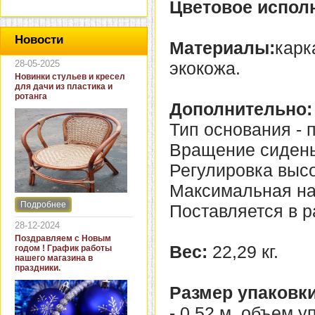
Цветовое испол
Новости
Материалы:
карк
28-05-2025
экокожа.
Новинки стульев и кресел
для дачи из пластика и
ротанга
Дополнительно:
Тип основания - 
Вращение сиденья
Регулировка высот
Максимальная нагр
Подробнее
Поставляется в р
Интернет-магазин "Кровать
и диван" представляет
28-12-2024
новинки стульев и кресел
Поздравляем с Новым
для дачи. В ассортименте
Вес:
22,29 кг.
годом ! График работы
представлены как
нашего магазина в
бюджетные модели из
праздники.
пластика для дачи, так и
кресла для загородных
Размер упаковки
домов из натурального и
искусственного ротанга.
- 0,52 м, объем у