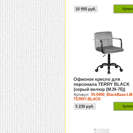
10 950
руб.
Купит
Офисное кресло для
персонала TERRY BLACK
(серый велюр (MJ9-75))
Артикул:
55-9400_BlackBase-LM
TERRY-BLACK
5 230
руб.
Купит