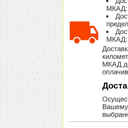
Дос
домашнем использовании.
МКАД: 
Эта мебель имеет
некоторые преимущества
Дос
перед той же стенкой для
гостиной, к примеру,
предел
поскольку она более
легкая и не загромождает
Дос
пространство. В спальне
МКАД: 
этот предмет можно
поставить у изголовья
кровати, чтобы заполнить
Доставк
пустующее там
километ
место.
Также стеллажи
очень часто используют в
МКАД до
качестве разграничителей
комнаты, например, на
оплачив
рабочую зону и
пространство для отдыха.
Особенно это актуально
Доста
для однокомнатных
квартир.
Осущест
Вашему 
выбранн