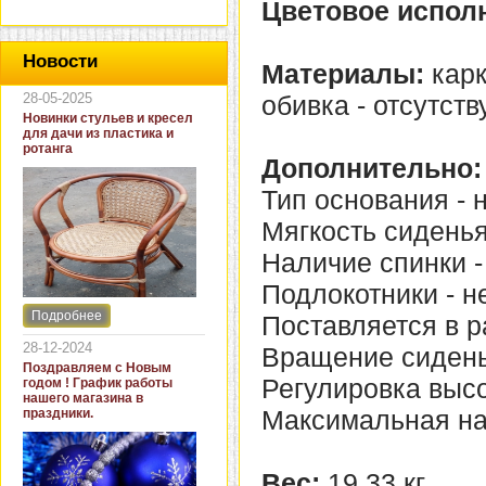
Цветовое испол
Новости
Материалы:
карк
28-05-2025
обивка - отсутству
Новинки стульев и кресел
для дачи из пластика и
ротанга
Дополнительно:
Тип основания - 
Мягкость сиденья
Наличие спинки -
Подлокотники - не
Подробнее
Поставляется в р
Интернет-магазин "Кровать
и диван" представляет
28-12-2024
Вращение сиденья
новинки стульев и кресел
Поздравляем с Новым
для дачи. В ассортименте
Регулировка высот
годом ! График работы
представлены как
нашего магазина в
бюджетные модели из
Максимальная нагр
праздники.
пластика для дачи, так и
кресла для загородных
домов из натурального и
искусственного ротанга.
Вес:
19,33 кг.