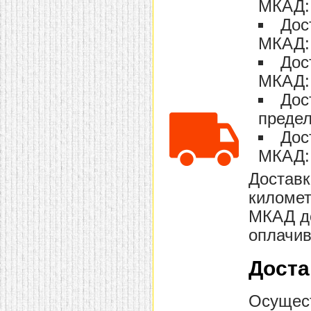
МКАД: 
домашнем использовании.
Эта мебель имеет
Дос
некоторые преимущества
МКАД: 
перед той же стенкой для
гостиной, к примеру,
Дос
поскольку она более
легкая и не загромождает
МКАД: 
пространство. В спальне
этот предмет можно
Дос
поставить у изголовья
кровати, чтобы заполнить
предел
пустующее там
Дос
место.
Также стеллажи
очень часто используют в
МКАД: 
качестве разграничителей
комнаты, например, на
Доставк
рабочую зону и
пространство для отдыха.
километ
Особенно это актуально
для однокомнатных
МКАД до
квартир.
оплачив
Доста
Осущест