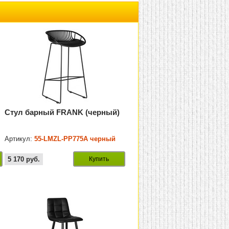
Стул барный FRANK (черный)
Артикул:
55-LMZL-PP775A черный
5 170
руб.
Купить