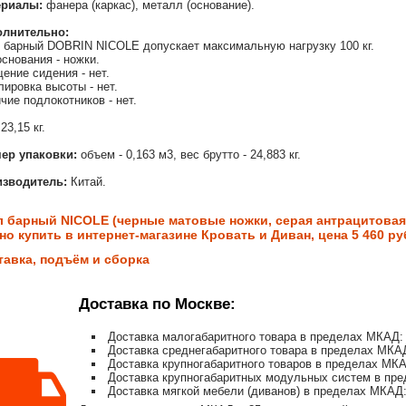
ериалы:
фанера (каркас), металл (основание).
олнительно:
 барный DOBRIN NICOLE допускает максимальную нагрузку 100 кг.
основания - ножки.
ение сидения - нет.
лировка высоты - нет.
чие подлокотников - нет.
23,15 кг.
ер упаковки:
объем - 0,163 м3, вес брутто - 24,883 кг.
зводитель:
Китай.
л барный NICOLE (черные матовые ножки, серая антрацитовая 
но купить в интернет-магазине Кровать и Диван, цена 5 460 ру
тавка, подъём и сборка
Доставка по Москве:
Доставка малогабаритного товара в пределах МКАД: 
Доставка среднегабаритного товара в пределах МКАД
Доставка крупногабаритного товаров в пределах МКА
Доставка крупногабаритных модульных систем в пре
Доставка мягкой мебели (диванов) в пределах МКАД: