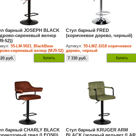
ул барный JOSEPH BLACK
Стул барный FRED
удрово-сиреневый велюр
(коричневое дерево, черный)
9-52))
икул:
55-LM-5021_BlackBase
Артикул:
55-LMZ-1018 коричневое
рово-сиреневый велюр (MJ9-52)
дерево, черный
120
руб.
Купить
7 330
руб.
Купить
ул барный CHARLY BLACK
Стул барный KRUGER ARM
ерракотовый твид (LEO56))
BLACK (зеленый вельвет (LAR