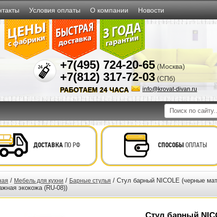
нтакты
Условия оплаты
О компании
Новости
+7(495) 724-20-65
(Москва)
+7(812) 317-72-03
(СПб)
РАБОТАЕМ 24 ЧАСА
info@krovat-divan.ru
ДОСТАВКА
ПО РФ
СПОСОБЫ
ОПЛАТЫ
/
/
/ Стул барный NICOLE (черные мат
ная
Мебель для кухни
Барные стулья
ажная экокожа (RU-08))
Стул барный NIC