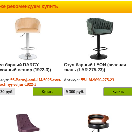
же рекомендуем купить
ул барный DARCY
Стул барный LEON (зеленая
есочный велюр (1922-3))
ткань (LAR 275-23))
икул:
55-Barnyj-stul-LM-5025-cvet-
Артикул:
55-LM-9690-275-23
ochnyj-veljur-1922-3
930
руб.
Купить
9 300
руб.
Купить