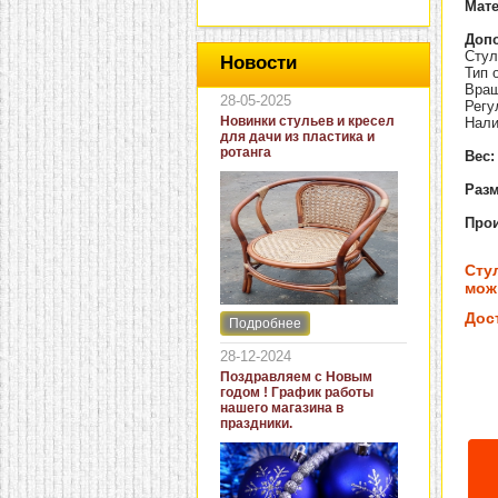
Мат
Доп
Стул
Новости
Тип 
Вращ
28-05-2025
Регу
Новинки стульев и кресел
Нали
для дачи из пластика и
ротанга
Вес:
Разм
Прои
Сту
мож
Дос
Подробнее
Интернет-магазин "Кровать
и диван" представляет
28-12-2024
новинки стульев и кресел
Поздравляем с Новым
для дачи. В ассортименте
годом ! График работы
представлены как
нашего магазина в
бюджетные модели из
праздники.
пластика для дачи, так и
кресла для загородных
домов из натурального и
искусственного ротанга.