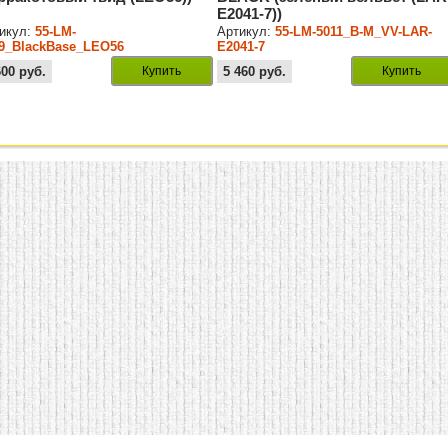
E2041-7))
икул:
55-LM-
Артикул:
55-LM-5011_B-M_VV-LAR-
9_BlackBase_LEO56
E2041-7
600
руб.
Купить
5 460
руб.
Купить