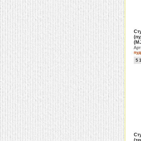
Ст
(п
(MJ
Арт
пуд
5 
Ст
(т