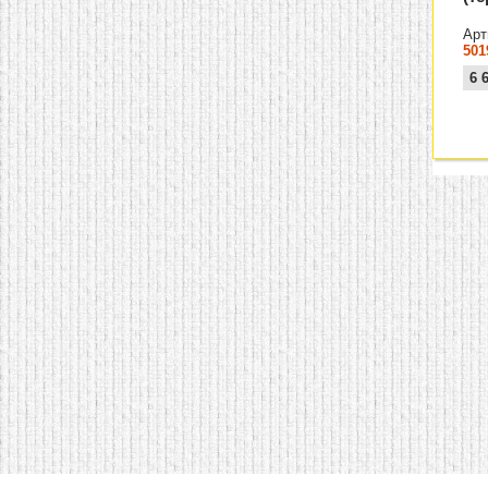
Арт
501
6 