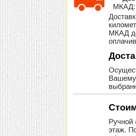
домашнем использовании.
МКАД: 
Эта мебель имеет
некоторые преимущества
Доставк
перед той же стенкой для
гостиной, к примеру,
километ
поскольку она более
МКАД до
легкая и не загромождает
пространство. В спальне
оплачив
этот предмет можно
поставить у изголовья
кровати, чтобы заполнить
Доста
пустующее там
место.
Также стеллажи
очень часто используют в
качестве разграничителей
Осущест
комнаты, например, на
Вашему 
рабочую зону и
пространство для отдыха.
выбранн
Особенно это актуально
для однокомнатных
квартир.
Стоим
Ручной 
этаж. П