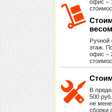
офис – 
стоимос
Стоим
весом
Ручной 
этаж. П
офис – 
стоимос
Стоим
В преде
500 руб
не мене
сборки 