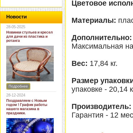
Цветовое испол
Новости
Материалы:
плас
28-05-2025
Новинки стульев и кресел
Дополнительно:
для дачи из пластика и
ротанга
Максимальная нагр
Вес:
17,84 кг.
Размер упаковки
Подробнее
упаковке - 20,14 к
Интернет-магазин "Кровать
и диван" представляет
28-12-2024
новинки стульев и кресел
Поздравляем с Новым
для дачи. В ассортименте
Производитель:
годом ! График работы
представлены как
нашего магазина в
бюджетные модели из
Гарантия - 12 ме
праздники.
пластика для дачи, так и
кресла для загородных
домов из натурального и
искусственного ротанга.