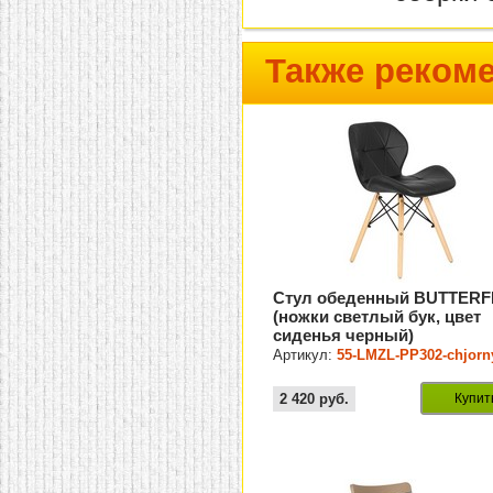
Также реком
Стул обеденный BUTTERF
(ножки светлый бук, цвет
сиденья черный)
Артикул:
55-LMZL-PP302-chjorn
2 420
руб.
Купит