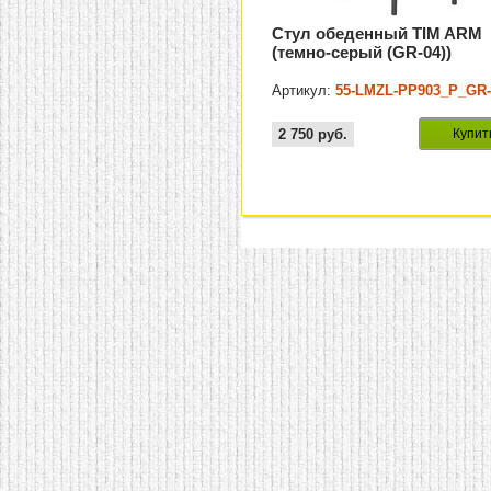
Стул обеденный TIM ARM
(темно-серый (GR-04))
Артикул:
55-LMZL-PP903_P_GR-
2 750
руб.
Купит