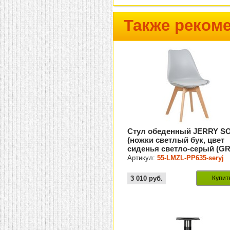
Также реком
Стул обеденный JERRY S
(ножки светлый бук, цвет
сиденья светло-серый (GR
Артикул:
55-LMZL-PP635-seryj
3 010
руб.
Купит