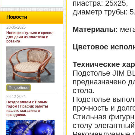
пиастра: 25х25,
диаметр трубы: 5
Новости
28-05-2025
Материалы:
мет
Новинки стульев и кресел
для дачи из пластика и
ротанга
Цветовое испол
Технические хар
Подстолье JIM B
предназначено дл
Подробнее
стола.
Интернет-магазин "Кровать
и диван" представляет
28-12-2024
Подстолье выполн
новинки стульев и кресел
Поздравляем с Новым
для дачи. В ассортименте
прочность и долг
годом ! График работы
представлены как
нашего магазина в
бюджетные модели из
Стильная фигурн
праздники.
пластика для дачи, так и
кресла для загородных
столу элегантный
домов из натурального и
искусственного ротанга.
Рекомендуемые р