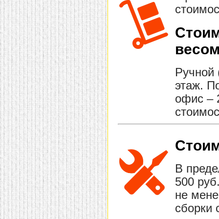
стоимос
Стоим
весом
Ручной 
этаж. П
офис – 
стоимос
Стоим
В преде
500 руб
не мене
сборки 