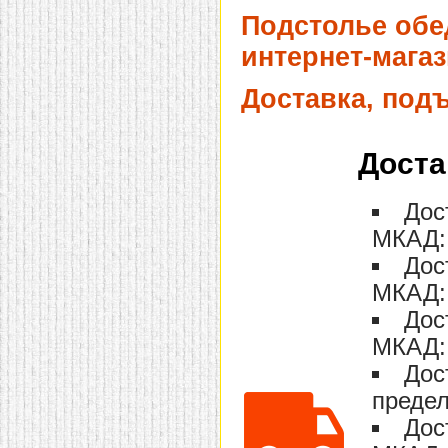
домашнем использовании.
Подстолье обе
Эта мебель имеет
некоторые преимущества
интернет-магаз
перед той же стенкой для
гостиной, к примеру,
поскольку она более
Доставка, под
легкая и не загромождает
пространство. В спальне
этот предмет можно
поставить у изголовья
Доста
кровати, чтобы заполнить
пустующее там
место.
Также стеллажи
Дос
очень часто используют в
качестве разграничителей
МКАД: 
комнаты, например, на
рабочую зону и
Дос
пространство для отдыха.
Особенно это актуально
МКАД: 
для однокомнатных
квартир.
Дос
МКАД: 
Дос
предел
Дос