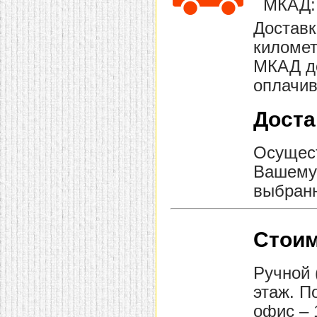
МКАД: 
Доставк
километ
МКАД до
оплачив
Доста
Осущест
Вашему 
выбранн
Стоим
Ручной 
этаж. П
офис – 