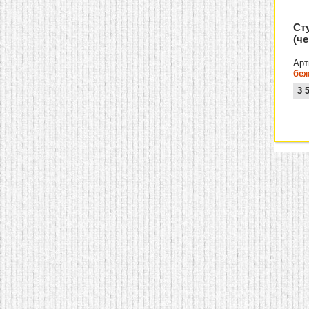
Ст
(ч
Арт
бе
3 