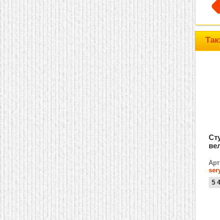
домашнем использовании.
Эта мебель имеет
некоторые преимущества
перед той же стенкой для
гостиной, к примеру,
Так
поскольку она более
легкая и не загромождает
пространство. В спальне
этот предмет можно
поставить у изголовья
кровати, чтобы заполнить
пустующее там
место.
Также стеллажи
очень часто используют в
качестве разграничителей
комнаты, например, на
рабочую зону и
пространство для отдыха.
Ст
Особенно это актуально
ве
для однокомнатных
квартир.
Арт
ser
5 