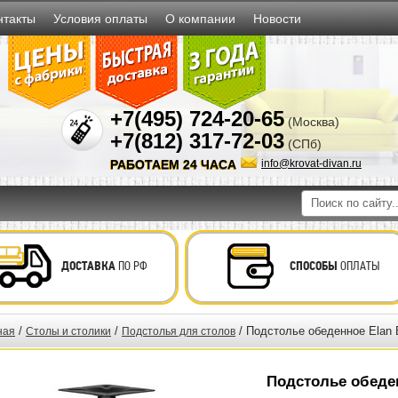
нтакты
Условия оплаты
О компании
Новости
+7(495) 724-20-65
(Москва)
+7(812) 317-72-03
(СПб)
РАБОТАЕМ 24 ЧАСА
info@krovat-divan.ru
ДОСТАВКА
ПО РФ
СПОСОБЫ
ОПЛАТЫ
/
/
/ Подстолье обеденное Elan 
ная
Столы и столики
Подстолья для столов
Подстолье обеден