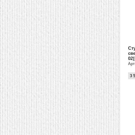
Ст
св
02)
Арт
3 