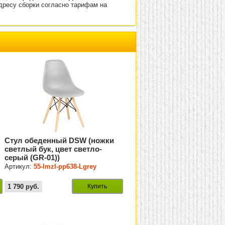
адресу сборки согласно тарифам на
Стул обеденный DSW (ножки
светлый бук, цвет светло-
серый (GR-01))
Артикул:
55-lmzl-pp638-Lgrey
1 790
руб.
Купить