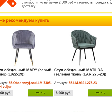
стоимости, но не менее 2 500 руб + стоимость проезда к 
доставку.
же рекомендуем купить
ул обеденный MARY (серый
Стул обеденный MATILDA
люр (1922-19))
(зеленая ткань (LAR 275-23))
икул:
55-Obedennyj-stul-LM-7305-
Артикул:
55-LM-9691-275-23
yj-veljur
460
руб.
Купить
8 960
руб.
Купить