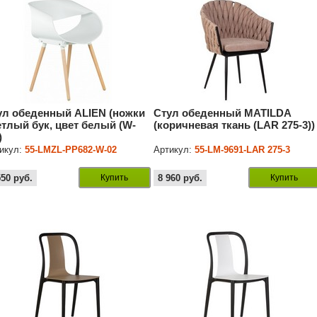
ул обеденный ALIEN (ножки
Стул обеденный MATILDA
етлый бук, цвет белый (W-
(коричневая ткань (LAR 275-3))
)
икул:
55-LMZL-РР682-W-02
Артикул:
55-LM-9691-LAR 275-3
550
руб.
Купить
8 960
руб.
Купить