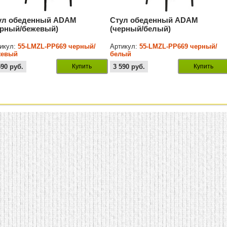
ул обеденный ADAM
Стул обеденный ADAM
ерный/бежевый)
(черный/белый)
икул:
55-LMZL-PP669 черный/
Артикул:
55-LMZL-PP669 черный/
жевый
белый
590
руб.
Купить
3 590
руб.
Купить