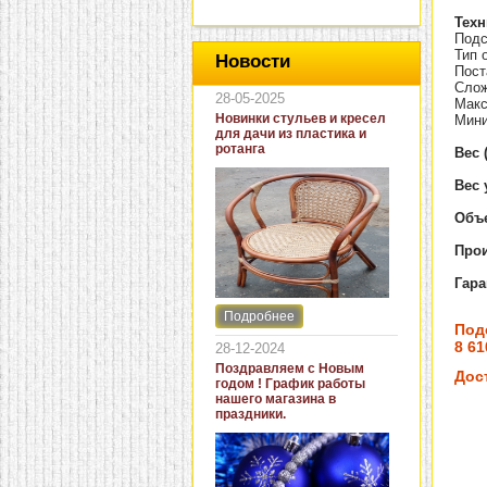
Техн
Подс
Тип 
Новости
Пост
Слож
28-05-2025
Макс
Новинки стульев и кресел
Мини
для дачи из пластика и
ротанга
Вес 
Вес 
Объе
Про
Гар
Подробнее
Интернет-магазин "Кровать
Под
и диван" представляет
8 61
28-12-2024
новинки стульев и кресел
Поздравляем с Новым
для дачи. В ассортименте
Дос
годом ! График работы
представлены как
нашего магазина в
бюджетные модели из
праздники.
пластика для дачи, так и
кресла для загородных
домов из натурального и
искусственного ротанга.