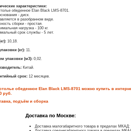
ические характеристики:
толье обеденное Elan Black LMS-8701.
основания - диск.
авляется в разобранном виде.
ность сборки - простая.
имальная нагрузка - 100 кг.
мальный срок службы - 5 лет.
(кг):
10,18.
упаковки (кг):
11.
м упаковки (м3):
0,02.
изводитель:
Китай.
антийный срок:
12 месяцев.
столье обеденное Elan Black LMS-8701 можно купить в интерне
0 руб.
тавка, подъём и сборка
Доставка по Москве:
Доставка малогабаритного товара в пределах МКАД: 
Доставка среднегабаритного товара в пределах МКАД