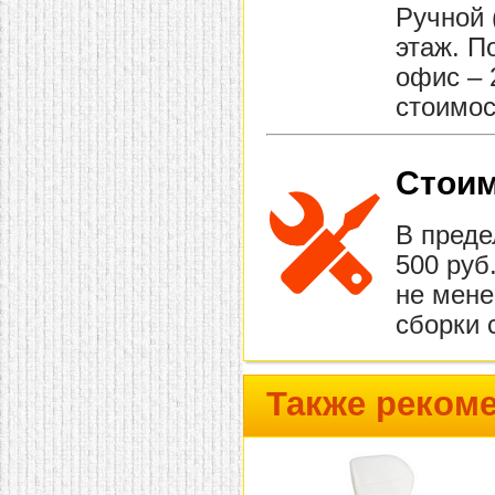
Ручной 
этаж. П
офис – 
стоимос
Стоим
В преде
500 руб
не мене
сборки 
Также реком