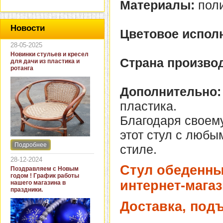
Материалы:
поли
Новости
Цветовое испол
28-05-2025
Новинки стульев и кресел
Страна производ
для дачи из пластика и
ротанга
Дополнительно:
пластика.
Благодаря своему
этот стул с люб
Подробнее
стиле.
Интернет-магазин "Кровать
и диван" представляет
28-12-2024
новинки стульев и кресел
Стул обеденны
Поздравляем с Новым
для дачи. В ассортименте
годом ! График работы
представлены как
интернет-магаз
нашего магазина в
бюджетные модели из
праздники.
пластика для дачи, так и
кресла для загородных
Доставка, под
домов из натурального и
искусственного ротанга.