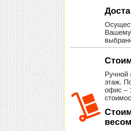
домашнем использовании.
Доста
Эта мебель имеет
некоторые преимущества
перед той же стенкой для
гостиной, к примеру,
Осущест
поскольку она более
легкая и не загромождает
Вашему 
пространство. В спальне
выбранн
этот предмет можно
поставить у изголовья
кровати, чтобы заполнить
пустующее там
место.
Также стеллажи
Стоим
очень часто используют в
качестве разграничителей
комнаты, например, на
Ручной 
рабочую зону и
пространство для отдыха.
этаж. П
Особенно это актуально
для однокомнатных
офис – 
квартир.
стоимос
Стоим
весом