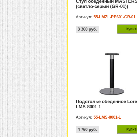
Стул обеденный MASTER
(светло-серый (GR-01))
Артикул:
55-LMZL-PP601-GR-01
3 360
руб.
Купит
Подстолье обеденное Lor
LMS-8001-1
Артикул:
55-LMS-8001-1
4 760
руб.
Купит