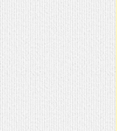
домашнем использовании.
Эта мебель имеет
некоторые преимущества
перед той же стенкой для
гостиной, к примеру,
поскольку она более
легкая и не загромождает
пространство. В спальне
этот предмет можно
поставить у изголовья
кровати, чтобы заполнить
пустующее там
место.
Также стеллажи
очень часто используют в
качестве разграничителей
комнаты, например, на
рабочую зону и
пространство для отдыха.
Особенно это актуально
для однокомнатных
квартир.