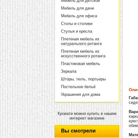
Мебель для детской
Мебель для дачи
Мебель для офиса
Столы и столики
Стулья и кресла
Плетеная мебель из
натурального ротанга
Плетеная мебель из
искусственного ротанга
Пластиковая мебель
Зеркала
Шторы, тюль, портьеры
Постельное бельё
Опи
Украшения для дома
Габа
сиден
Вари
Кровати можно купить в нашем
карк
интернет магазине
крес
обив
Вы смотрели
Мат