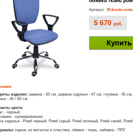
обивка ткань ро
Артикул:
39-kreslo-not
5 670
руб.
Купить
сание
риты изделия:
ширина - 60 см, ширина сиденья - 47 см, глубина - 45 см,
ья - 46 / 60 см.
анты цвета:
ас - черный,
товина - хромированная,
ка сиденья - Ромб чёрный, Ромб серый, Ромб зелёный, Ромб синий, Ромб
ериалы:
каркас из металла и пластика, обивка - ткань, набивка - ППУ.