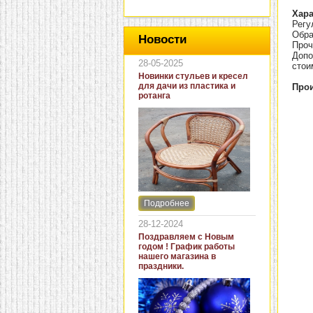
Хара
Регу
Обра
Новости
Проч
Допо
28-05-2025
стои
Новинки стульев и кресел
для дачи из пластика и
Прои
ротанга
Подробнее
Интернет-магазин "Кровать
и диван" представляет
28-12-2024
новинки стульев и кресел
Поздравляем с Новым
для дачи. В ассортименте
годом ! График работы
представлены как
нашего магазина в
бюджетные модели из
праздники.
пластика для дачи, так и
кресла для загородных
домов из натурального и
искусственного ротанга.