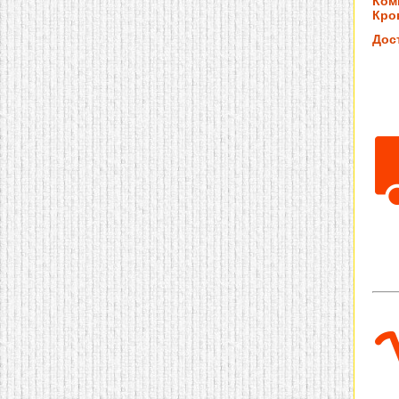
Ком
Кров
Дос