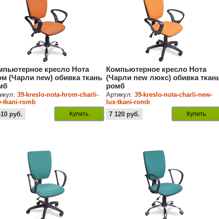
мпьютерное кресло Нота
Компьютерное кресло Нота
ом (Чарли new) обивка ткань
(Чарли new люкс) обивка ткан
мб
ромб
икул:
39-kreslo-nota-hrom-charli-
Артикул:
39-kreslo-nota-charli-new-
-tkani-romb
lux-tkani-romb
410
руб.
Купить
7 120
руб.
Купить