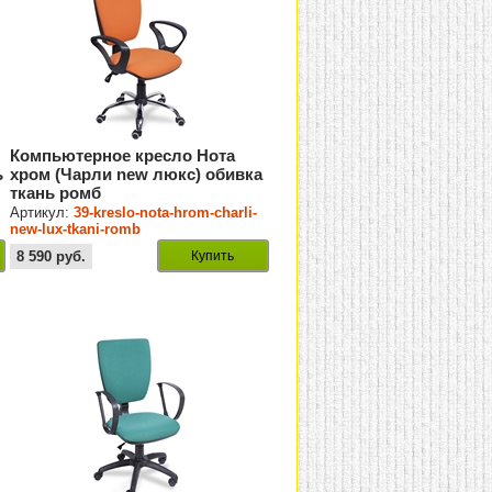
Компьютерное кресло Нота
ь
хром (Чарли new люкс) обивка
ткань ромб
Артикул:
39-kreslo-nota-hrom-charli-
new-lux-tkani-romb
8 590
руб.
Купить