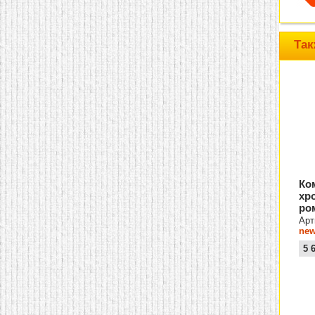
Так
Ко
хр
ро
Арт
new
5 