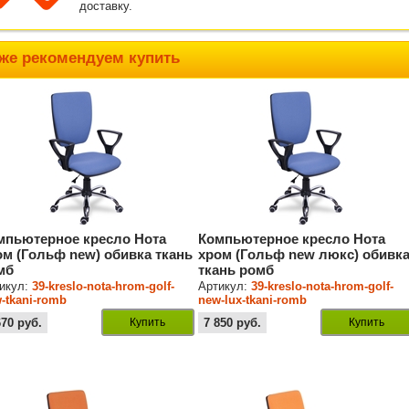
доставку.
же рекомендуем купить
мпьютерное кресло Нота
Компьютерное кресло Нота
ом (Гольф new) обивка ткань
хром (Гольф new люкс) обивк
мб
ткань ромб
икул:
39-kreslo-nota-hrom-golf-
Артикул:
39-kreslo-nota-hrom-golf-
-tkani-romb
new-lux-tkani-romb
670
руб.
Купить
7 850
руб.
Купить