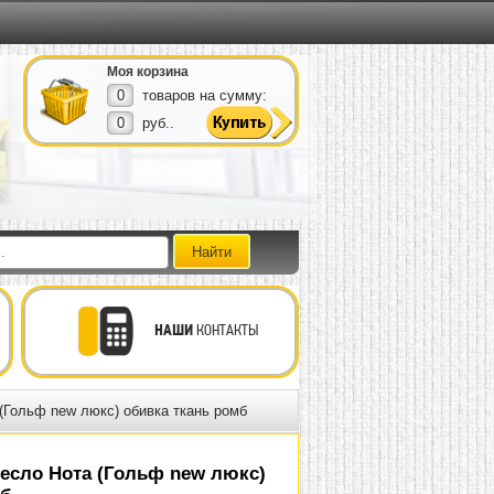
Моя корзина
0
товаров на сумму:
0
руб..
НАШИ
КОНТАКТЫ
(Гольф new люкс) обивка ткань ромб
есло Нота (Гольф new люкс)