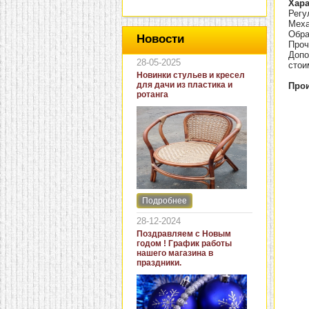
Хара
Регу
Меха
Обра
Новости
Проч
Допо
28-05-2025
стои
Новинки стульев и кресел
для дачи из пластика и
Прои
ротанга
Подробнее
Интернет-магазин "Кровать
и диван" представляет
28-12-2024
новинки стульев и кресел
Поздравляем с Новым
для дачи. В ассортименте
годом ! График работы
представлены как
нашего магазина в
бюджетные модели из
праздники.
пластика для дачи, так и
кресла для загородных
домов из натурального и
искусственного ротанга.