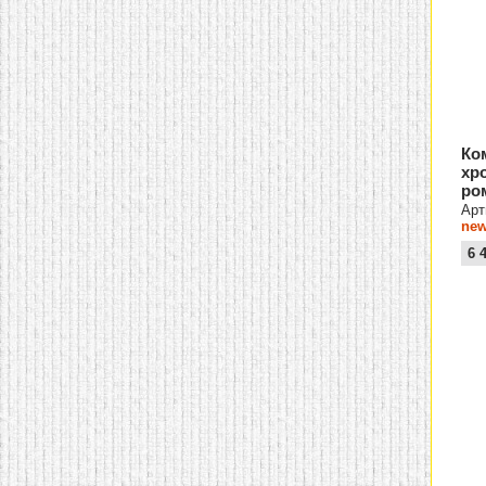
Ко
хр
ро
Арт
new
6 