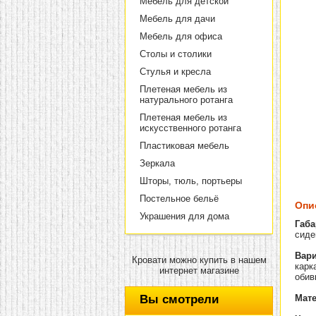
Мебель для детской
Мебель для дачи
Мебель для офиса
Столы и столики
Стулья и кресла
Плетеная мебель из
натурального ротанга
Плетеная мебель из
искусственного ротанга
Пластиковая мебель
Зеркала
Шторы, тюль, портьеры
Постельное бельё
Опи
Украшения для дома
Габа
сиден
Вари
Кровати можно купить в нашем
карк
интернет магазине
обив
Вы смотрели
Мат