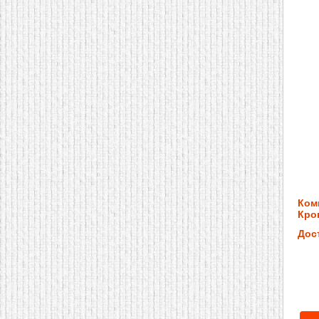
домашнем использовании.
Эта мебель имеет
некоторые преимущества
перед той же стенкой для
гостиной, к примеру,
поскольку она более
легкая и не загромождает
пространство. В спальне
этот предмет можно
поставить у изголовья
кровати, чтобы заполнить
пустующее там
место.
Также стеллажи
очень часто используют в
качестве разграничителей
комнаты, например, на
рабочую зону и
пространство для отдыха.
Ком
Особенно это актуально
для однокомнатных
Кров
квартир.
Дос