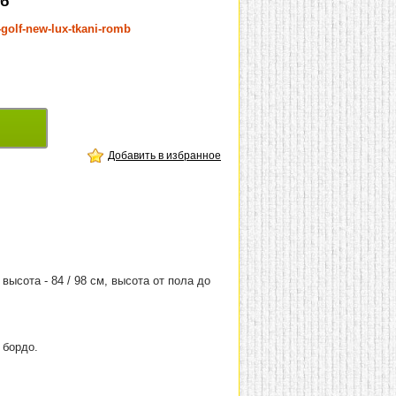
мб
-golf-new-lux-tkani-romb
Добавить в избранное
 высота - 84 / 98 см, высота от пола до
 бордо.