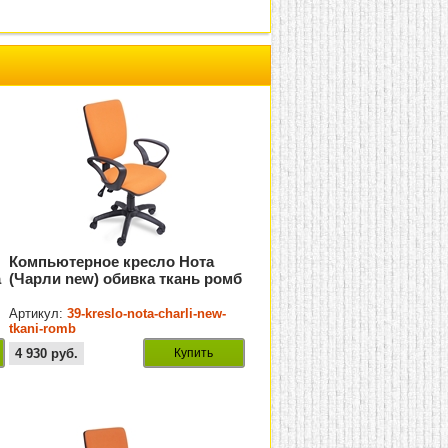
Компьютерное кресло Нота
а
(Чарли new) обивка ткань ромб
Артикул:
39-kreslo-nota-charli-new-
tkani-romb
4 930
руб.
Купить