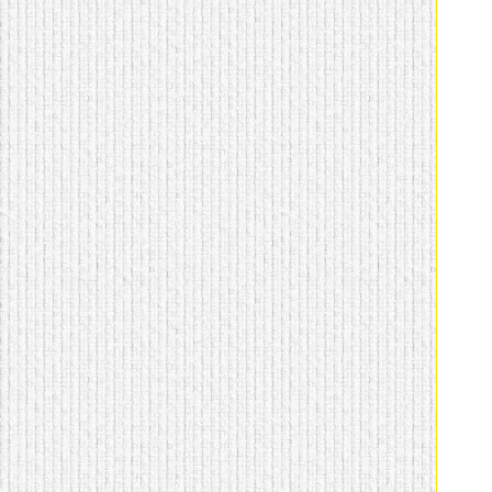
домашнем использовании.
Эта мебель имеет
некоторые преимущества
перед той же стенкой для
гостиной, к примеру,
поскольку она более
легкая и не загромождает
пространство. В спальне
этот предмет можно
поставить у изголовья
кровати, чтобы заполнить
пустующее там
место.
Также стеллажи
очень часто используют в
качестве разграничителей
комнаты, например, на
рабочую зону и
пространство для отдыха.
Особенно это актуально
для однокомнатных
квартир.