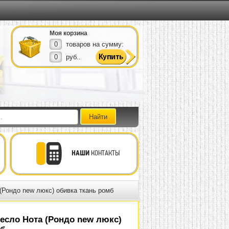
Моя корзина
0
товаров на сумму:
0
руб..
НАШИ
КОНТАКТЫ
(Рондо new люкс) обивка ткань ромб
есло Нота (Рондо new люкс)