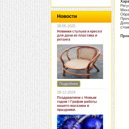
Хара
Регу
Меха
Обра
Новости
Проч
Допо
28-05-2025
стои
Новинки стульев и кресел
для дачи из пластика и
Прои
ротанга
Подробнее
Интернет-магазин "Кровать
и диван" представляет
28-12-2024
новинки стульев и кресел
Поздравляем с Новым
для дачи. В ассортименте
годом ! График работы
представлены как
нашего магазина в
бюджетные модели из
праздники.
пластика для дачи, так и
кресла для загородных
домов из натурального и
искусственного ротанга.