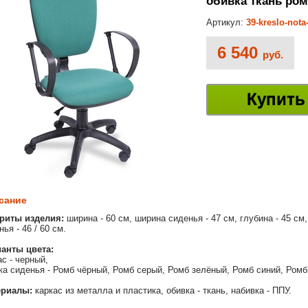
обивка ткань ро
Артикул:
39-kreslo-not
6 540
руб.
Купить
сание
риты изделия:
ширина - 60 см, ширина сиденья - 47 см, глубина - 45 см,
ья - 46 / 60 см.
анты цвета:
ас - черный,
ка сиденья - Ромб чёрный, Ромб серый, Ромб зелёный, Ромб синий, Ромб
ериалы:
каркас из металла и пластика, обивка - ткань, набивка - ППУ.