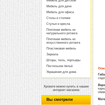
Мебель для детской
Мебель для дачи
Мебель для офиса
Столы и столики
Стулья и кресла
Плетеная мебель из
натурального ротанга
Плетеная мебель из
искусственного ротанга
Пластиковая мебель
Зеркала
Шторы, тюль, портьеры
Постельное бельё
Опи
Украшения для дома
Габа
сиден
Вари
Кровати можно купить в нашем
карк
интернет магазине
обив
Вы смотрели
Мат