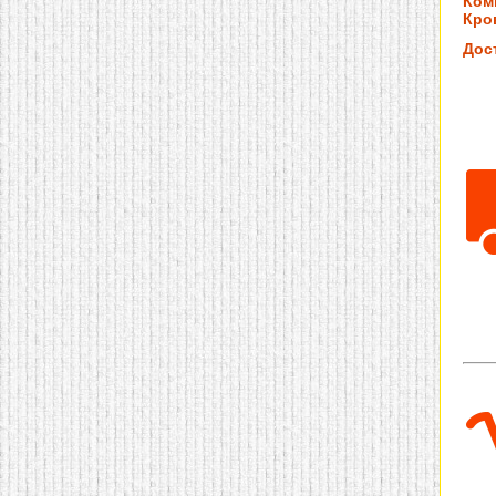
Ком
Кров
Дос