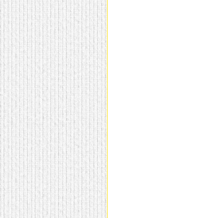
домашнем использовании.
Эта мебель имеет
некоторые преимущества
перед той же стенкой для
гостиной, к примеру,
поскольку она более
легкая и не загромождает
пространство. В спальне
этот предмет можно
поставить у изголовья
кровати, чтобы заполнить
пустующее там
место.
Также стеллажи
очень часто используют в
качестве разграничителей
комнаты, например, на
рабочую зону и
пространство для отдыха.
Особенно это актуально
для однокомнатных
квартир.