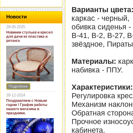
Варианты цвета
каркас - черный,
Новости
обивка сиденья - В
28-05-2025
Новинки стульев и кресел
В-41, В-2, В-27, 
для дачи из пластика и
ротанга
звёздное, Пираты
Материалы:
карк
набивка - ППУ.
Характеристики:
Подробнее
Интернет-магазин "Кровать
и диван" представляет
Регулировка крес
28-12-2024
новинки стульев и кресел
Поздравляем с Новым
Механизм наклон
для дачи. В ассортименте
годом ! График работы
представлены как
нашего магазина в
Обратная сторона
бюджетные модели из
праздники.
пластика для дачи, так и
Прочное износоу
кресла для загородных
домов из натурального и
кабинета.
искусственного ротанга.