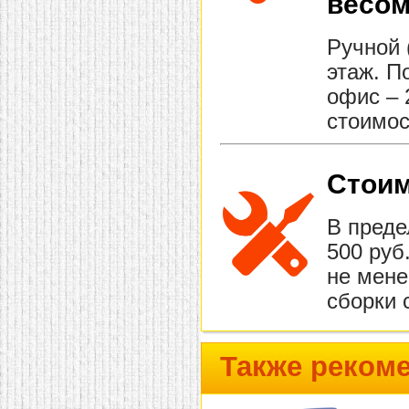
весом
Ручной 
этаж. П
офис – 
стоимос
Стоим
В преде
500 руб
не мене
сборки 
Также реком