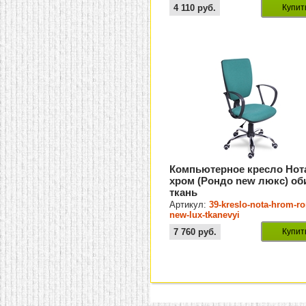
4 110
руб.
Купит
Компьютерное кресло Нот
хром (Рондо new люкс) об
ткань
Артикул:
39-kreslo-nota-hrom-r
new-lux-tkanevyi
7 760
руб.
Купит