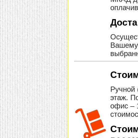
оплачив
Доста
Осущест
Вашему 
выбранн
Стоим
Ручной 
этаж. П
офис – 
стоимос
Стоим