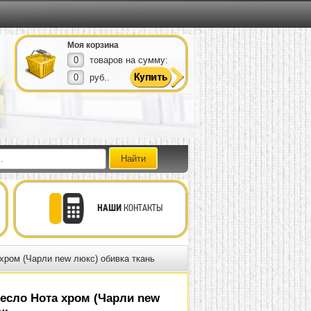
Моя корзина
0
товаров на сумму:
0
руб..
НАШИ
КОНТАКТЫ
хром (Чарли new люкс) обивка ткань
есло Нота хром (Чарли new