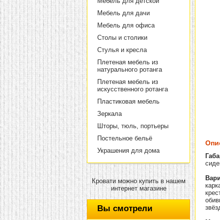
Мебель для детской
Мебель для дачи
Мебель для офиса
Столы и столики
Стулья и кресла
Плетеная мебель из
натурального ротанга
Плетеная мебель из
искусственного ротанга
Пластиковая мебель
Зеркала
Шторы, тюль, портьеры
Постельное бельё
Опи
Украшения для дома
Габа
сиден
Вари
Кровати можно купить в нашем
карк
интернет магазине
крес
обив
Вы смотрели
звёз