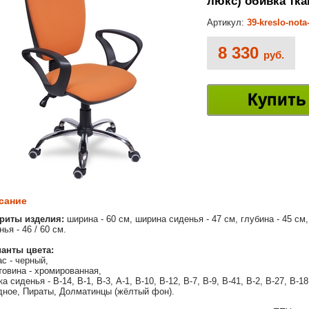
люкс) обивка тка
Артикул:
39-kreslo-nota
8 330
руб.
Купить
сание
риты изделия:
ширина - 60 см, ширина сиденья - 47 см, глубина - 45 см,
ья - 46 / 60 см.
анты цвета:
ас - черный,
товина - хромированная,
ка сиденья - В-14, В-1, В-3, А-1, В-10, В-12, В-7, В-9, В-41, В-2, В-27, В-
дное, Пираты, Долматинцы (жёлтый фон).