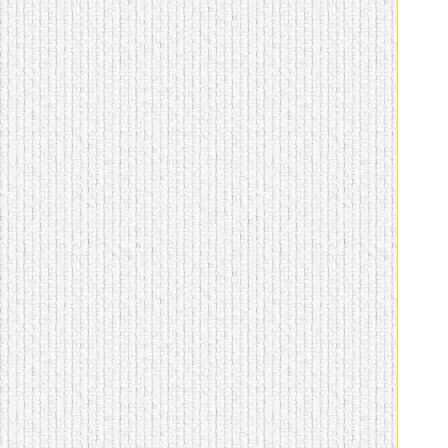
домашнем использовании.
Эта мебель имеет
некоторые преимущества
перед той же стенкой для
гостиной, к примеру,
поскольку она более
легкая и не загромождает
пространство. В спальне
этот предмет можно
поставить у изголовья
кровати, чтобы заполнить
пустующее там
место.
Также стеллажи
очень часто используют в
качестве разграничителей
комнаты, например, на
рабочую зону и
пространство для отдыха.
Особенно это актуально
для однокомнатных
квартир.