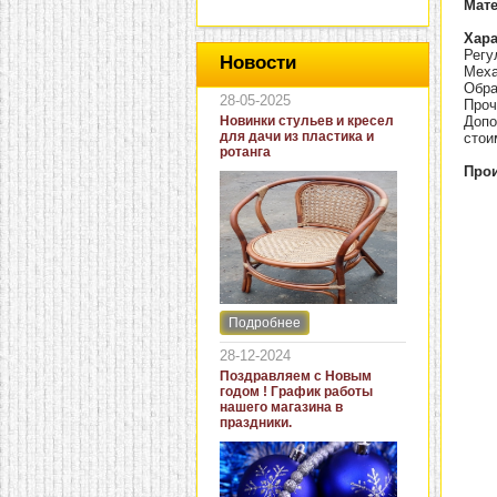
Мат
Хара
Регу
Новости
Меха
Обра
28-05-2025
Проч
Новинки стульев и кресел
Допо
для дачи из пластика и
стои
ротанга
Прои
Подробнее
Интернет-магазин "Кровать
и диван" представляет
28-12-2024
новинки стульев и кресел
Поздравляем с Новым
для дачи. В ассортименте
годом ! График работы
представлены как
нашего магазина в
бюджетные модели из
праздники.
пластика для дачи, так и
кресла для загородных
домов из натурального и
искусственного ротанга.