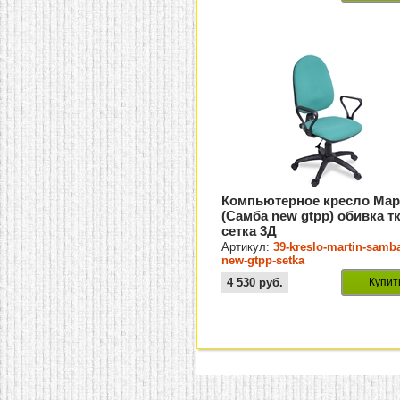
Компьютерное кресло Мар
(Самба new gtpp) обивка т
сетка 3Д
Артикул:
39-kreslo-martin-samb
new-gtpp-setka
4 530
руб.
Купит