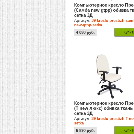
Компьютерное кресло Пре
(Самба new gtpp) обивка т
сетка 3Д
Артикул:
39-kreslo-prestizh-sam
new-gtpp-setka
4 080
руб.
Купит
Компьютерное кресло Пре
(T new люкс) обивка ткань
сетка 3Д
Артикул:
39-kreslo-prestizh-T-ne
setka
6 890
руб.
Купит