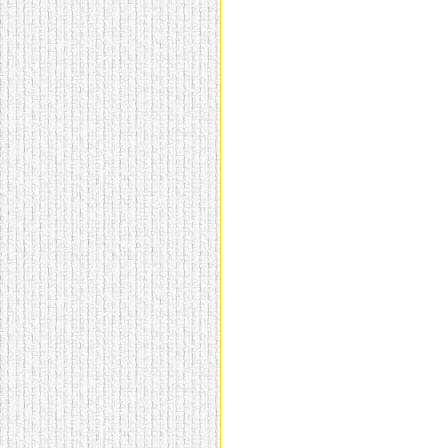
домашнем использовании.
Эта мебель имеет
некоторые преимущества
перед той же стенкой для
гостиной, к примеру,
поскольку она более
легкая и не загромождает
пространство. В спальне
этот предмет можно
поставить у изголовья
кровати, чтобы заполнить
пустующее там
место.
Также стеллажи
очень часто используют в
качестве разграничителей
комнаты, например, на
рабочую зону и
пространство для отдыха.
Особенно это актуально
для однокомнатных
квартир.