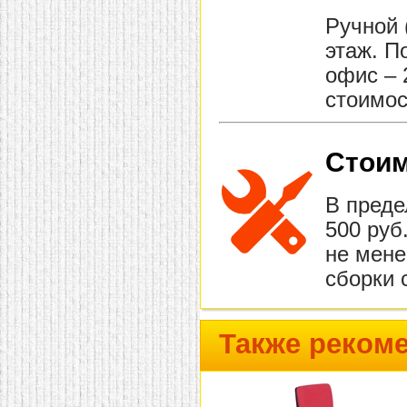
Ручной 
этаж. П
офис – 
стоимос
Стоим
В преде
500 руб
не мене
сборки 
Также реком