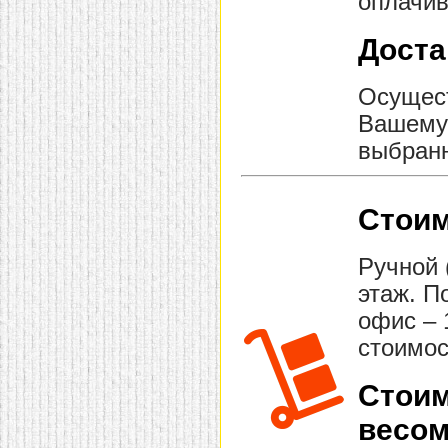
оплачив
Доста
Осущест
Вашему 
выбранн
Стоим
Ручной 
этаж. П
офис – 
стоимос
Стоим
весом