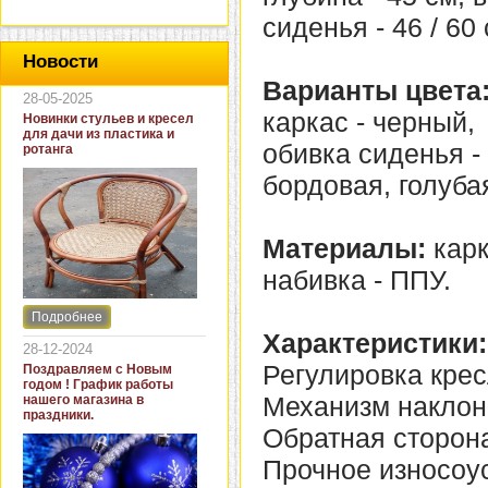
сиденья - 46 / 60 
Новости
Варианты цвета
28-05-2025
каркас - черный,
Новинки стульев и кресел
для дачи из пластика и
обивка сиденья -
ротанга
бордовая, голуба
Материалы:
карк
набивка - ППУ.
Подробнее
Интернет-магазин "Кровать
Характеристики:
и диван" представляет
28-12-2024
новинки стульев и кресел
Регулировка крес
Поздравляем с Новым
для дачи. В ассортименте
годом ! График работы
представлены как
Механизм наклон
нашего магазина в
бюджетные модели из
праздники.
пластика для дачи, так и
Обратная сторона
кресла для загородных
домов из натурального и
Прочное износоу
искусственного ротанга.