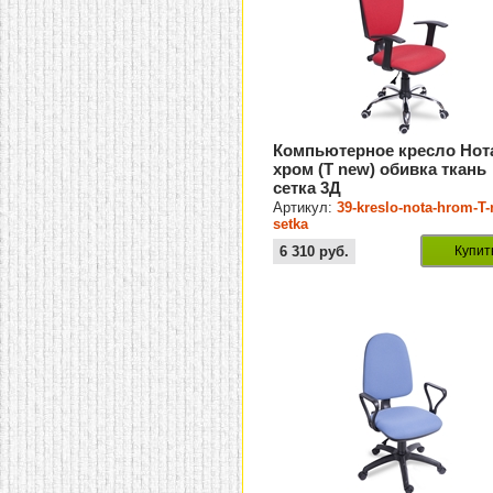
Компьютерное кресло Нот
хром (Т new) обивка ткань
сетка 3Д
Артикул:
39-kreslo-nota-hrom-T
setka
6 310
руб.
Купит