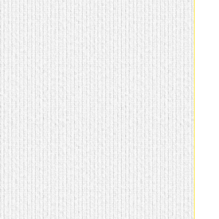
домашнем использовании.
Эта мебель имеет
некоторые преимущества
перед той же стенкой для
гостиной, к примеру,
поскольку она более
легкая и не загромождает
пространство. В спальне
этот предмет можно
поставить у изголовья
кровати, чтобы заполнить
пустующее там
место.
Также стеллажи
очень часто используют в
качестве разграничителей
комнаты, например, на
рабочую зону и
пространство для отдыха.
Особенно это актуально
для однокомнатных
квартир.