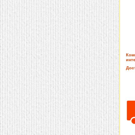
Ком
инте
Дос