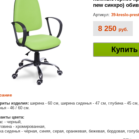
new синхро) обив
Артикул:
39-kreslo-pre
8 250
руб.
Купить
сание
риты изделия:
ширина - 60 см, ширина сиденья - 47 см, глубина - 45 см,
ья - 46 / 60 см.
анты цвета:
ас - черный,
товина - хромированная,
ка сиденья - чёрная, синяя, серая, оранжевая, бежевая, бордовая, голуб