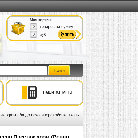
Моя корзина
0
товаров на сумму:
0
руб..
НАШИ
КОНТАКТЫ
иж хром (Рондо new синхро) обивка ткань
есло Престиж хром (Рондо