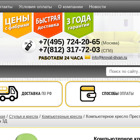
нтакты
Условия оплаты
О компании
Новости
+7(495) 724-20-65
(Москва)
+7(812) 317-72-03
(СПб)
РАБОТАЕМ 24 ЧАСА
info@krovat-divan.ru
ДОСТАВКА
ПО РФ
СПОСОБЫ
ОПЛАТЫ
/
/
/ Компьютерное кресло Прест
ная
Стулья и кресла
Компьютерные кресла
а 3Д
Компьютерное кр