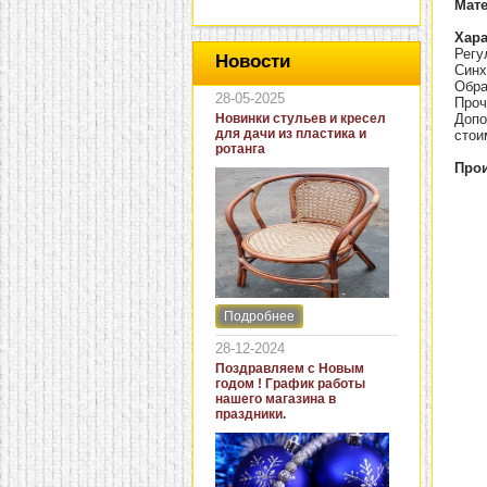
Мат
Хара
Регу
Новости
Синх
Обра
28-05-2025
Проч
Новинки стульев и кресел
Допо
для дачи из пластика и
стои
ротанга
Прои
Подробнее
Интернет-магазин "Кровать
и диван" представляет
28-12-2024
новинки стульев и кресел
Поздравляем с Новым
для дачи. В ассортименте
годом ! График работы
представлены как
нашего магазина в
бюджетные модели из
праздники.
пластика для дачи, так и
кресла для загородных
домов из натурального и
искусственного ротанга.