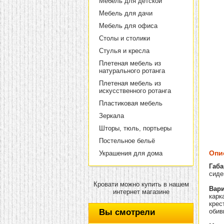
Мебель для детской
Мебель для дачи
Мебель для офиса
Столы и столики
Стулья и кресла
Плетеная мебель из
натурального ротанга
Плетеная мебель из
искусственного ротанга
Пластиковая мебель
Зеркала
Шторы, тюль, портьеры
Постельное бельё
Опи
Украшения для дома
Габа
сиден
Кровати можно купить в нашем
Вари
интернет магазине
карк
крес
Вы смотрели
обив