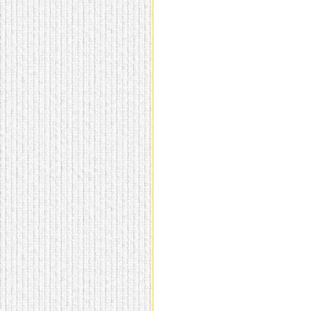
домашнем использовании.
Эта мебель имеет
некоторые преимущества
перед той же стенкой для
гостиной, к примеру,
поскольку она более
легкая и не загромождает
пространство. В спальне
этот предмет можно
поставить у изголовья
кровати, чтобы заполнить
пустующее там
место.
Также стеллажи
очень часто используют в
качестве разграничителей
комнаты, например, на
рабочую зону и
пространство для отдыха.
Особенно это актуально
для однокомнатных
квартир.