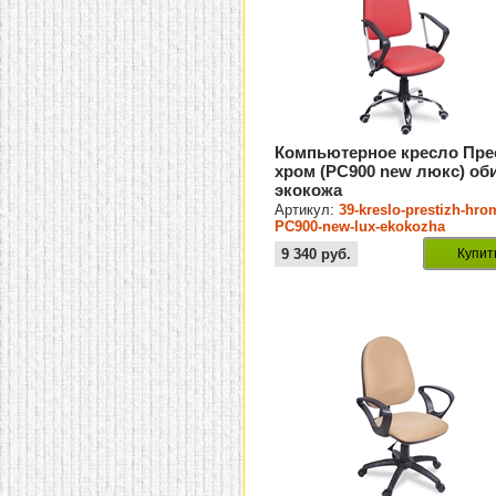
Компьютерное кресло Пре
хром (PC900 new люкс) об
экокожа
Артикул:
39-kreslo-prestizh-hro
PC900-new-lux-ekokozha
9 340
руб.
Купит