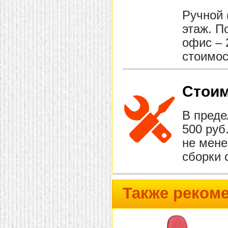
Ручной 
этаж. П
офис – 
стоимос
Стоим
В преде
500 руб
не мене
сборки 
Также реком