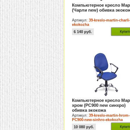
Компьютерное кресло Мар
(Чарли new) обивка экоко
Артикул:
39-kreslo-martin-charli
ekokozha
6 140
руб.
Купит
Компьютерное кресло Мар
хром (PC900 new синхро)
обивка экокожа
Артикул:
39-kreslo-martin-hrom-
PC900-new-sinhro-ekokozha
10 080
руб.
Купит