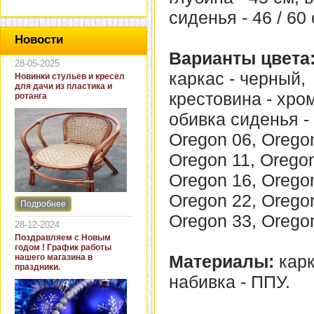
сиденья - 46 / 60 
Новости
Варианты цвета
28-05-2025
каркас - черный,
Новинки стульев и кресел
для дачи из пластика и
крестовина - хро
ротанга
обивка сиденья - 
Oregon 06, Oregon
Oregon 11, Oregon
Oregon 16, Oregon
Oregon 22, Oregon
Подробнее
Интернет-магазин "Кровать
Oregon 33, Orego
и диван" представляет
28-12-2024
новинки стульев и кресел
Поздравляем с Новым
для дачи. В ассортименте
годом ! График работы
представлены как
Материалы:
карк
нашего магазина в
бюджетные модели из
праздники.
пластика для дачи, так и
набивка - ППУ.
кресла для загородных
домов из натурального и
искусственного ротанга.