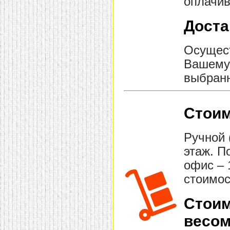
оплачив
Доста
Осущест
Вашему 
выбранн
Стоим
Ручной 
этаж. П
офис – 
стоимос
Стоим
весом