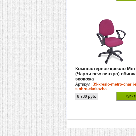
Компьютерное кресло Мет
(Чарли new синхро) обивк
экокожа
Артикул:
39-kreslo-metro-charli
sinhro-ekokozha
8 730
руб.
Купит