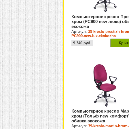
Компьютерное кресло Пре
хром (PC900 new люкс) об
экокожа
Артикул:
39-kreslo-prestizh-hro
PC900-new-lux-ekokozha
9 340
руб.
Купит
Компьютерное кресло Мар
хром (Гольф new комфорт
обивка экокожа
Артикул:
39-kreslo-martin-hrom-