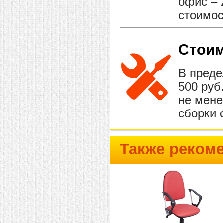
офис – 
стоимос
Стоим
В преде
500 руб
не мене
сборки 
Также реком