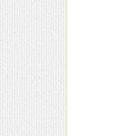
домашнем использовании.
Эта мебель имеет
некоторые преимущества
перед той же стенкой для
гостиной, к примеру,
поскольку она более
легкая и не загромождает
пространство. В спальне
этот предмет можно
поставить у изголовья
кровати, чтобы заполнить
пустующее там
место.
Также стеллажи
очень часто используют в
качестве разграничителей
комнаты, например, на
рабочую зону и
пространство для отдыха.
Особенно это актуально
для однокомнатных
квартир.