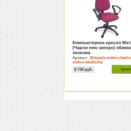
Компьютерное кресло Мет
(Чарли new синхро) обивк
экокожа
Артикул:
39-kreslo-metro-charli
sinhro-ekokozha
8 730
руб.
Купит