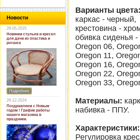
Варианты цвета
каркас - черный,
Новости
крестовина - хро
28-05-2025
Новинки стульев и кресел
обивка сиденья - 
для дачи из пластика и
ротанга
Oregon 06, Oregon
Oregon 11, Oregon
Oregon 16, Oregon
Oregon 22, Oregon
Oregon 33, Orego
Подробнее
Интернет-магазин "Кровать
и диван" представляет
Материалы:
карк
28-12-2024
новинки стульев и кресел
Поздравляем с Новым
набивка - ППУ.
для дачи. В ассортименте
годом ! График работы
представлены как
нашего магазина в
бюджетные модели из
праздники.
пластика для дачи, так и
Характеристики:
кресла для загородных
домов из натурального и
Регулировка крес
искусственного ротанга.