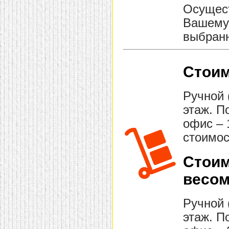
Осущест
Вашему 
выбранн
Стоим
Ручной 
этаж. П
офис – 
стоимос
Стоим
весом
Ручной 
этаж. П