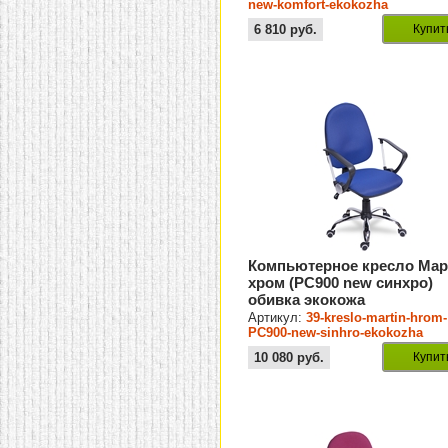
new-komfort-ekokozha
6 810
руб.
Купит
Компьютерное кресло Мар
хром (PC900 new синхро)
обивка экокожа
Артикул:
39-kreslo-martin-hrom-
PC900-new-sinhro-ekokozha
10 080
руб.
Купит