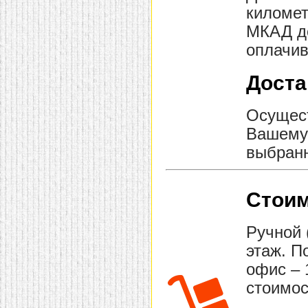
километ
МКАД до
оплачив
Доста
Осущест
Вашему 
выбранн
Стоим
Ручной 
этаж. П
офис – 
стоимос