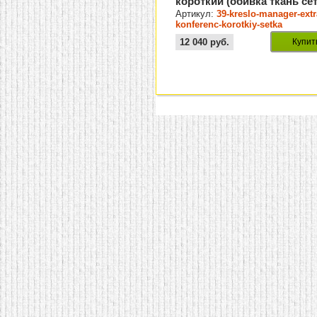
короткий (обивка ткань се
3Д)
Артикул:
39-kreslo-manager-extr
konferenc-korotkiy-setka
12 040
руб.
Купит