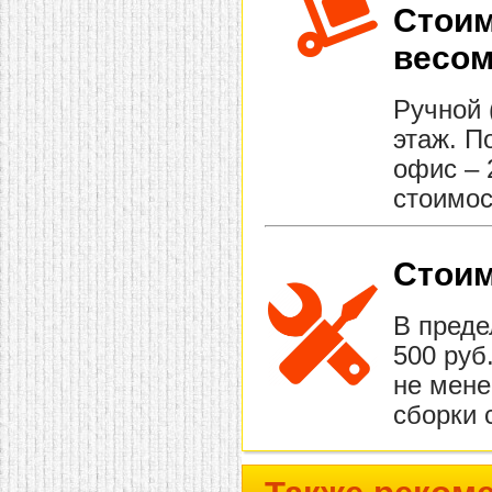
Стоим
весом
Ручной 
этаж. П
офис – 
стоимос
Стоим
В преде
500 руб
не мене
сборки 