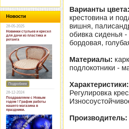
Варианты цвета
крестовина и под
Новости
вишня, палисандр
28-05-2025
Новинки стульев и кресел
обивка сиденья -
для дачи из пластика и
ротанга
бордовая, голуба
Материалы:
карк
подлокотники - ма
Характеристики:
Подробнее
Интернет-магазин "Кровать
и диван" представляет
Регулировка крес
28-12-2024
новинки стульев и кресел
Поздравляем с Новым
Износоустойчиво
для дачи. В ассортименте
годом ! График работы
представлены как
нашего магазина в
бюджетные модели из
праздники.
пластика для дачи, так и
Производитель:
кресла для загородных
домов из натурального и
искусственного ротанга.