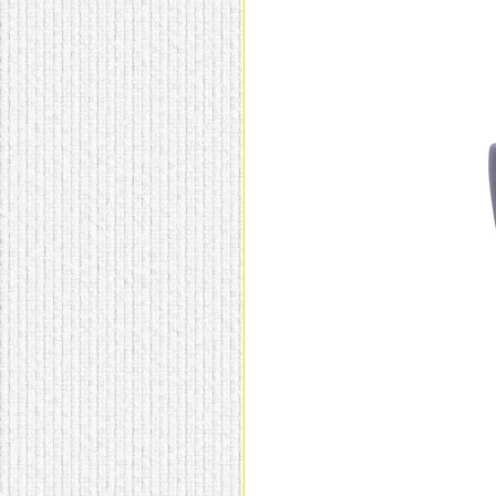
домашнем использовании.
Эта мебель имеет
некоторые преимущества
перед той же стенкой для
гостиной, к примеру,
поскольку она более
легкая и не загромождает
пространство. В спальне
этот предмет можно
поставить у изголовья
кровати, чтобы заполнить
пустующее там
место.
Также стеллажи
очень часто используют в
качестве разграничителей
комнаты, например, на
рабочую зону и
пространство для отдыха.
Особенно это актуально
для однокомнатных
квартир.