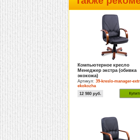
Также реком
Компьютерное кресло
Менеджер экстра (обивка
экокожа)
Артикул:
39-kreslo-manager-extr
ekokozha
12 980
руб.
Купит