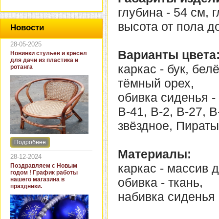
глубина - 54 см, 
высота от пола до
Новости
28-05-2025
Варианты цвета
Новинки стульев и кресел
для дачи из пластика и
каркас - бук, бе
ротанга
тёмный орех,
обивка сиденья - В
В-41, В-2, В-27, 
звёздное, Пираты
Подробнее
Интернет-магазин "Кровать
Материалы:
и диван" представляет
28-12-2024
новинки стульев и кресел
каркас - массив 
Поздравляем с Новым
для дачи. В ассортименте
годом ! График работы
представлены как
обивка - ткань,
нашего магазина в
бюджетные модели из
праздники.
пластика для дачи, так и
набивка сиденья 
кресла для загородных
домов из натурального и
искусственного ротанга.