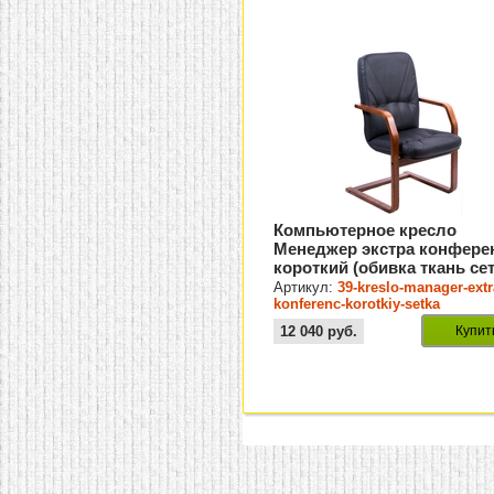
Компьютерное кресло
Менеджер экстра конфере
короткий (обивка ткань се
3Д)
Артикул:
39-kreslo-manager-extr
konferenc-korotkiy-setka
12 040
руб.
Купит