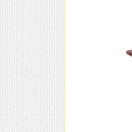
домашнем использовании.
Эта мебель имеет
некоторые преимущества
перед той же стенкой для
гостиной, к примеру,
поскольку она более
легкая и не загромождает
пространство. В спальне
этот предмет можно
поставить у изголовья
кровати, чтобы заполнить
пустующее там
место.
Также стеллажи
очень часто используют в
качестве разграничителей
комнаты, например, на
рабочую зону и
пространство для отдыха.
Особенно это актуально
для однокомнатных
квартир.