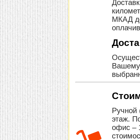
Доставк
километ
МКАД до
оплачив
Доста
Осущест
Вашему 
выбранн
Стоим
Ручной 
этаж. П
офис – 
стоимос