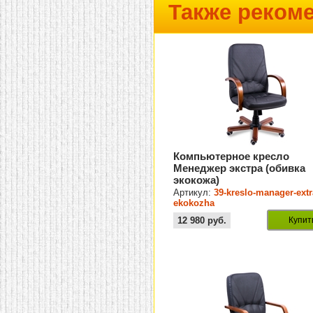
Также реком
Компьютерное кресло
Менеджер экстра (обивка
экокожа)
Артикул:
39-kreslo-manager-extr
ekokozha
12 980
руб.
Купит