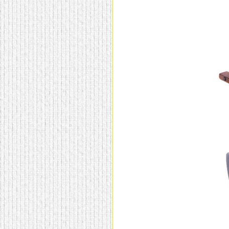
домашнем использовании.
Эта мебель имеет
некоторые преимущества
перед той же стенкой для
гостиной, к примеру,
поскольку она более
легкая и не загромождает
пространство. В спальне
этот предмет можно
поставить у изголовья
кровати, чтобы заполнить
пустующее там
место.
Также стеллажи
очень часто используют в
качестве разграничителей
комнаты, например, на
рабочую зону и
пространство для отдыха.
Особенно это актуально
для однокомнатных
квартир.