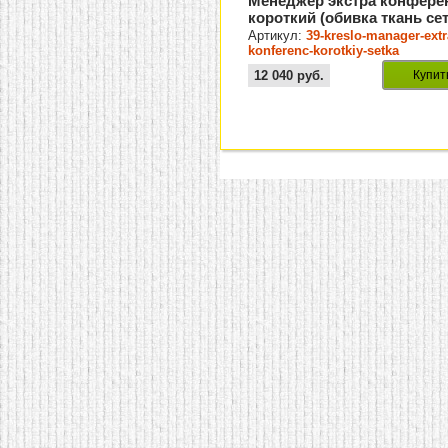
Менеджер экстра конфере
короткий (обивка ткань се
3Д)
Артикул:
39-kreslo-manager-extr
konferenc-korotkiy-setka
12 040
руб.
Купит