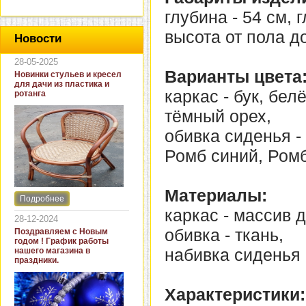
глубина - 54 см, 
высота от пола до
Новости
28-05-2025
Варианты цвета
Новинки стульев и кресел
для дачи из пластика и
каркас - бук, бе
ротанга
тёмный орех,
обивка сиденья -
Ромб синий, Ромб
Материалы:
Подробнее
Интернет-магазин "Кровать
каркас - массив 
и диван" представляет
28-12-2024
новинки стульев и кресел
обивка - ткань,
Поздравляем с Новым
для дачи. В ассортименте
годом ! График работы
представлены как
набивка сиденья 
нашего магазина в
бюджетные модели из
праздники.
пластика для дачи, так и
кресла для загородных
домов из натурального и
Характеристики:
искусственного ротанга.