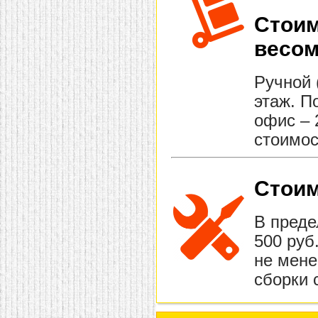
Стоим
весом
Ручной 
этаж. П
офис – 
стоимос
Стоим
В преде
500 руб
не мене
сборки 