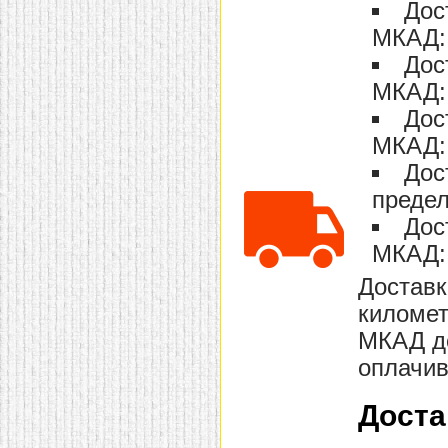
Дос
домашнем использовании.
Эта мебель имеет
МКАД: 
некоторые преимущества
перед той же стенкой для
Дос
гостиной, к примеру,
МКАД: 
поскольку она более
легкая и не загромождает
Дос
пространство. В спальне
этот предмет можно
МКАД: 
поставить у изголовья
кровати, чтобы заполнить
Дос
пустующее там
место.
Также стеллажи
предел
очень часто используют в
Дос
качестве разграничителей
комнаты, например, на
МКАД: 
рабочую зону и
пространство для отдыха.
Доставк
Особенно это актуально
для однокомнатных
километ
квартир.
МКАД до
оплачив
Доста