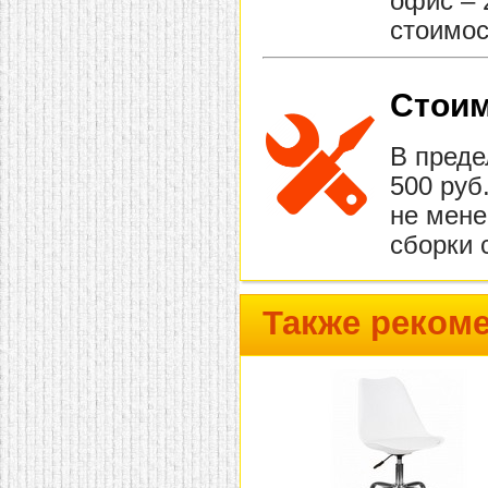
офис – 
стоимос
Стоим
В преде
500 руб
не мене
сборки 
Также реком