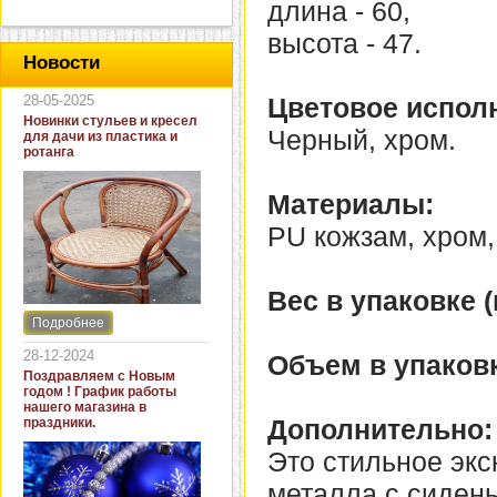
длина - 60,
высота - 47.
Новости
28-05-2025
Цветовое испол
Новинки стульев и кресел
Черный, хром.
для дачи из пластика и
ротанга
Материалы:
PU кожзам, хром,
Вес в упаковке (к
Подробнее
Интернет-магазин "Кровать
и диван" представляет
28-12-2024
Объем в упаковк
новинки стульев и кресел
Поздравляем с Новым
для дачи. В ассортименте
годом ! График работы
представлены как
нашего магазина в
бюджетные модели из
Дополнительно:
праздники.
пластика для дачи, так и
кресла для загородных
Это стильное эк
домов из натурального и
искусственного ротанга.
металла с сиден