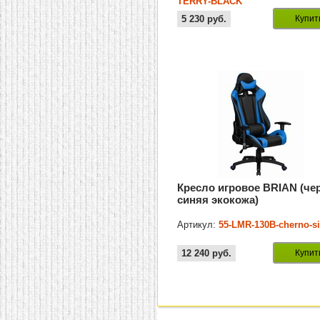
TERRY-BLACK
5 230
руб.
Купит
Кресло игровое BRIAN (че
синяя экокожа)
Артикул:
55-LMR-130B-cherno-s
12 240
руб.
Купит