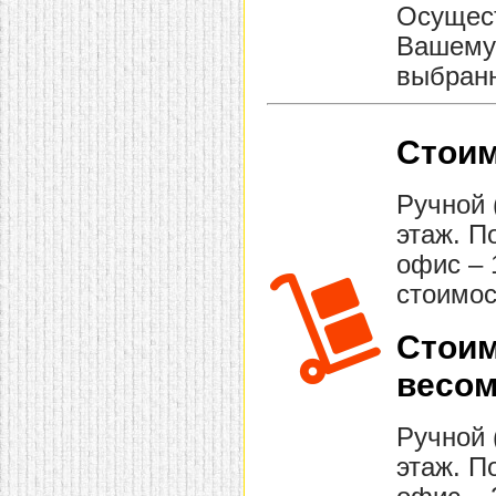
Осущест
Вашему 
выбранн
Стоим
Ручной 
этаж. П
офис – 
стоимос
Стоим
весом
Ручной 
этаж. П