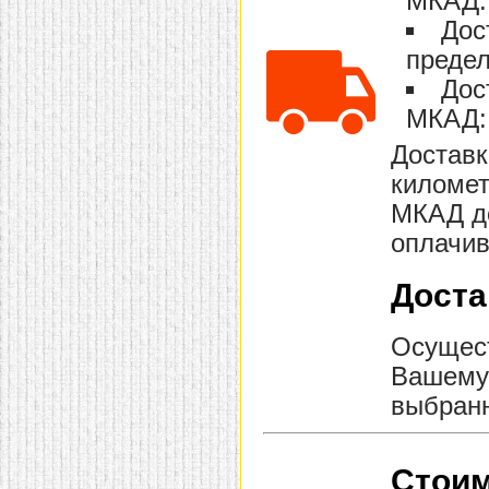
МКАД: 
домашнем использовании.
Дос
Эта мебель имеет
некоторые преимущества
предел
перед той же стенкой для
гостиной, к примеру,
Дос
поскольку она более
МКАД: 
легкая и не загромождает
пространство. В спальне
этот предмет можно
Доставк
поставить у изголовья
километ
кровати, чтобы заполнить
пустующее там
МКАД до
место.
Также стеллажи
очень часто используют в
оплачив
качестве разграничителей
комнаты, например, на
рабочую зону и
Доста
пространство для отдыха.
Особенно это актуально
для однокомнатных
Осущест
квартир.
Вашему 
выбранн
Стоим