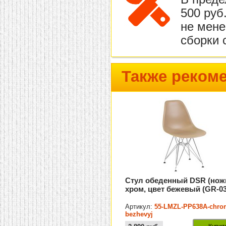
500 руб
не мене
сборки 
Также реком
Стул обеденный DSR (нож
хром, цвет бежевый (GR-03
Артикул:
55-LMZL-PP638A-chro
bezhevyj