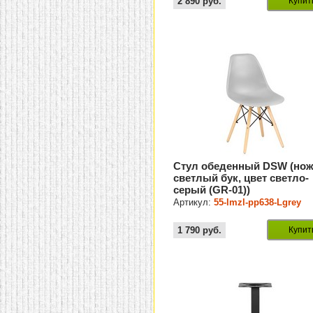
2 890
руб.
Купит
Стул обеденный DSW (но
светлый бук, цвет светло-
серый (GR-01))
Артикул:
55-lmzl-pp638-Lgrey
1 790
руб.
Купит