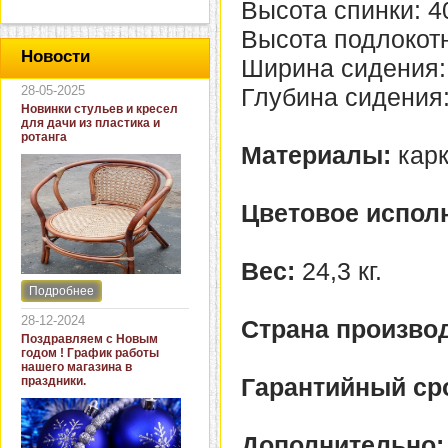
Высота спинки: 4
Высота подлокотн
Новости
Ширина сидения:
28-05-2025
Глубина сидения:
Новинки стульев и кресел
для дачи из пластика и
ротанга
Материалы:
карк
Цветовое испол
Вес:
24,3 кг.
Подробнее
Интернет-магазин "Кровать
и диван" представляет
28-12-2024
Страна производ
новинки стульев и кресел
Поздравляем с Новым
для дачи. В ассортименте
годом ! График работы
представлены как
нашего магазина в
бюджетные модели из
Гарантийный ср
праздники.
пластика для дачи, так и
кресла для загородных
домов из натурального и
искусственного ротанга.
Дополнительно: