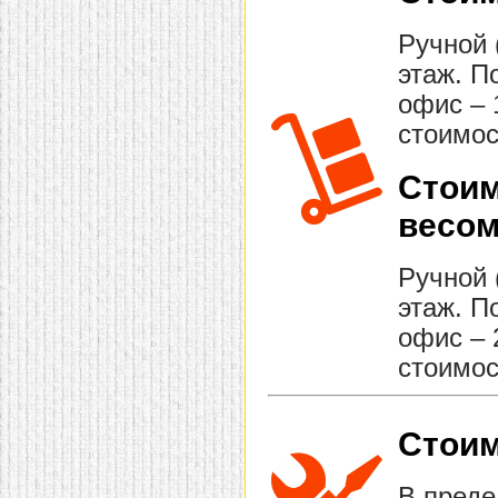
Ручной 
этаж. П
офис – 
стоимос
Стоим
весом
Ручной 
этаж. П
офис – 
стоимос
Стоим
В преде