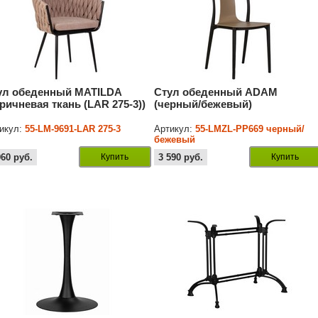
ул обеденный MATILDA
Стул обеденный ADAM
оричневая ткань (LAR 275-3))
(черный/бежевый)
икул:
55-LM-9691-LAR 275-3
Артикул:
55-LMZL-PP669 черный/
бежевый
960
руб.
Купить
3 590
руб.
Купить