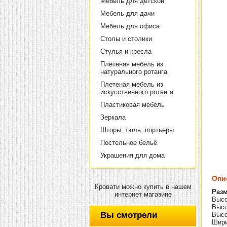
Мебель для детской
Мебель для дачи
Мебель для офиса
Столы и столики
Стулья и кресла
Плетеная мебель из
натурального ротанга
Плетеная мебель из
искусственного ротанга
Пластиковая мебель
Зеркала
Шторы, тюль, портьеры
Постельное бельё
Украшения для дома
Опи
Кровати можно купить в нашем
Разм
интернет магазине
Высо
Высо
Вы смотрели
Высо
Шири