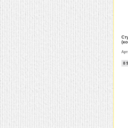
Ст
(к
Арт
8 