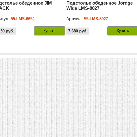
дстолье обеденное JIM
Подстолье обеденное Jordge
ACK
Wide LMS-8027
икул:
55-LMS-6654
Артикул:
55-LMS-8027
230
руб.
Купить
7 680
руб.
Купить