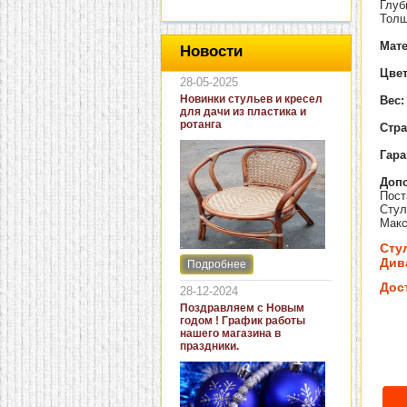
Глуб
Толщ
Мат
Новости
Цвет
28-05-2025
Новинки стульев и кресел
Вес:
для дачи из пластика и
ротанга
Стра
Гара
Доп
Пост
Стул
Макс
Сту
Дива
Подробнее
Интернет-магазин "Кровать
и диван" представляет
Дос
28-12-2024
новинки стульев и кресел
Поздравляем с Новым
для дачи. В ассортименте
годом ! График работы
представлены как
нашего магазина в
бюджетные модели из
праздники.
пластика для дачи, так и
кресла для загородных
домов из натурального и
искусственного ротанга.