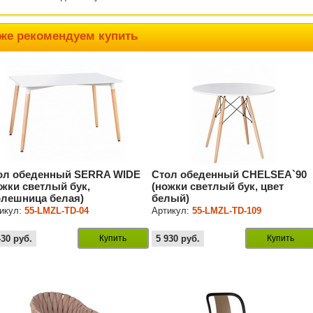
же рекомендуем купить
ол обеденный SERRA WIDE
Стол обеденный CHELSEA`90
ожки светлый бук,
(ножки светлый бук, цвет
олешница белая)
белый)
икул:
55-LMZL-TD-04
Артикул:
55-LMZL-TD-109
430
руб.
Купить
5 930
руб.
Купить