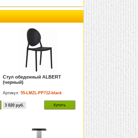
Стул обеденный ALBERT
(черный)
Артикул:
55-LMZL-РР712-black
3 020
руб.
Купить