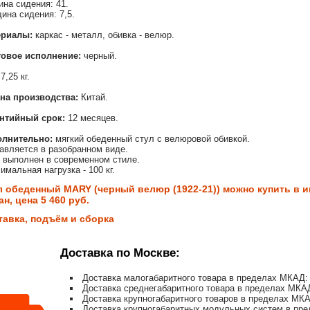
ина сидения: 41.
ина сидения: 7,5.
ериалы:
каркас - металл, обивка - велюр.
овое исполнение:
черный.
7,25 кг.
на производства:
Китай.
нтийный срок:
12 месяцев.
олнительно:
мягкий обеденный стул с велюровой обивкой.
авляется в разобранном виде.
 выполнен в современном стиле.
имальная нагрузка - 100 кг.
л обеденный MARY (черный велюр (1922-21)) можно купить в и
н, цена 5 460 руб.
тавка, подъём и сборка
Доставка по Москве:
Доставка малогабаритного товара в пределах МКАД: 
Доставка среднегабаритного товара в пределах МКАД
Доставка крупногабаритного товаров в пределах МКА
Доставка крупногабаритных модульных систем в пре