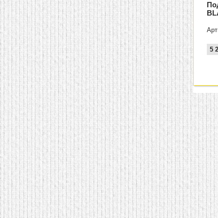
По
BL
Арт
5 