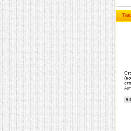
домашнем использовании.
Эта мебель имеет
некоторые преимущества
Так
перед той же стенкой для
гостиной, к примеру,
поскольку она более
легкая и не загромождает
пространство. В спальне
этот предмет можно
поставить у изголовья
кровати, чтобы заполнить
пустующее там
место.
Также стеллажи
очень часто используют в
качестве разграничителей
комнаты, например, на
Ст
рабочую зону и
(н
пространство для отдыха.
ст
Особенно это актуально
для однокомнатных
Арт
квартир.
9 