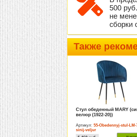
500 руб
не мене
сборки 
Также реком
Стул обеденный MARY (си
велюр (1922-20))
Артикул:
55-Obedennyj-stul-LM-
sinij-veljur