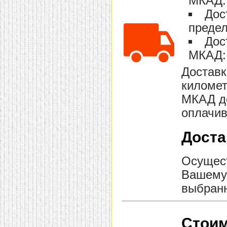
МКАД: 
домашнем использовании.
Дос
Эта мебель имеет
некоторые преимущества
предел
перед той же стенкой для
гостиной, к примеру,
Дос
поскольку она более
МКАД: 
легкая и не загромождает
пространство. В спальне
этот предмет можно
Доставк
поставить у изголовья
километ
кровати, чтобы заполнить
пустующее там
МКАД до
место.
Также стеллажи
очень часто используют в
оплачив
качестве разграничителей
комнаты, например, на
рабочую зону и
Доста
пространство для отдыха.
Особенно это актуально
для однокомнатных
Осущест
квартир.
Вашему 
выбранн
Стоим