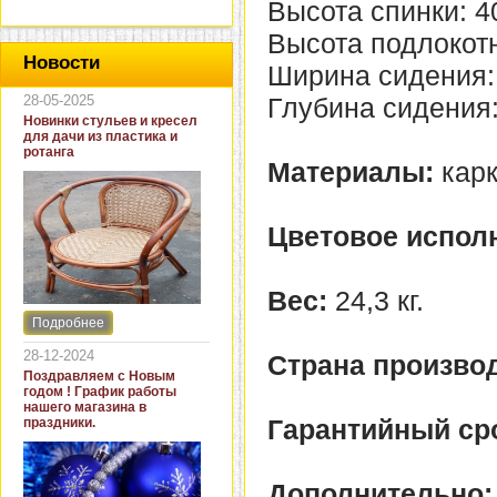
Высота спинки: 4
Высота подлокотн
Новости
Ширина сидения:
28-05-2025
Глубина сидения:
Новинки стульев и кресел
для дачи из пластика и
ротанга
Материалы:
карк
Цветовое испол
Вес:
24,3 кг.
Подробнее
Интернет-магазин "Кровать
и диван" представляет
28-12-2024
Страна производ
новинки стульев и кресел
Поздравляем с Новым
для дачи. В ассортименте
годом ! График работы
представлены как
нашего магазина в
бюджетные модели из
Гарантийный ср
праздники.
пластика для дачи, так и
кресла для загородных
домов из натурального и
искусственного ротанга.
Дополнительно: