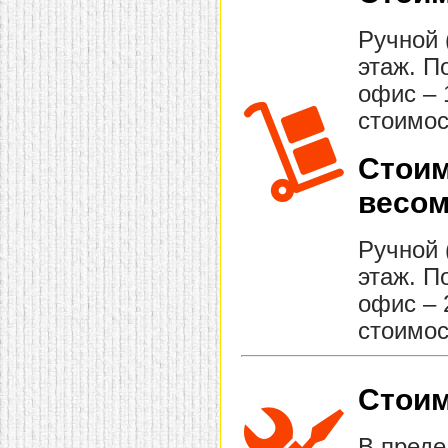
Ручной 
этаж. П
офис – 
стоимос
Стоим
весом
Ручной 
этаж. П
офис – 
стоимос
Стоим
В преде