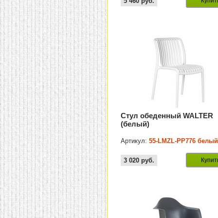
5 460
руб.
Купит
Стул обеденный WALTER
(белый)
Артикул:
55-LMZL-PP776 белы
3 020
руб.
Купит