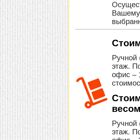
Осущест
Вашему 
выбранн
Стоим
Ручной 
этаж. П
офис – 
стоимос
Стоим
весом
Ручной 
этаж. П