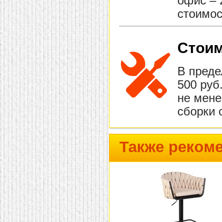
офис – 
стоимос
Стоим
В преде
500 руб
не мене
сборки 
Также реком