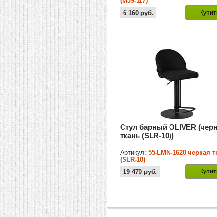
(MJ9-117)
6 160
руб.
Купит
Стул барный OLIVER (чер
ткань (SLR-10))
Артикул:
55-LMN-1620 черная т
(SLR-10)
19 470
руб.
Купит