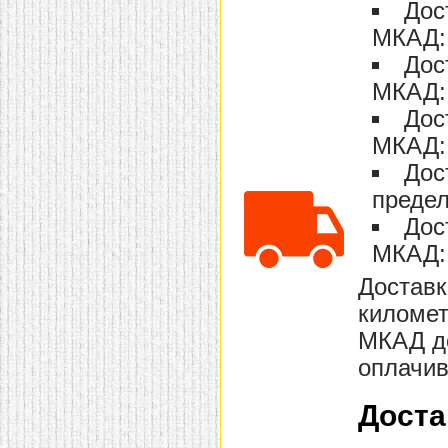
Дос
домашнем использовании.
Эта мебель имеет
МКАД: 
некоторые преимущества
перед той же стенкой для
Дос
гостиной, к примеру,
МКАД: 
поскольку она более
легкая и не загромождает
Дос
пространство. В спальне
этот предмет можно
МКАД: 
поставить у изголовья
кровати, чтобы заполнить
Дос
пустующее там
место.
Также стеллажи
предел
очень часто используют в
Дос
качестве разграничителей
комнаты, например, на
МКАД: 
рабочую зону и
пространство для отдыха.
Доставк
Особенно это актуально
для однокомнатных
километ
квартир.
МКАД до
оплачив
Доста