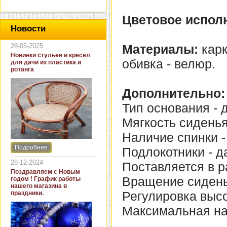
Цветовое испол
Новости
28-05-2025
Материалы:
кар
Новинки стульев и кресел
обивка - велюр.
для дачи из пластика и
ротанга
Дополнительно:
Тип основания - д
Мягкость сиденья
Наличие спинки -
Подробнее
Подлокотники - д
Интернет-магазин "Кровать
и диван" представляет
28-12-2024
Поставляется в р
новинки стульев и кресел
Поздравляем с Новым
для дачи. В ассортименте
Вращение сиденья
годом ! График работы
представлены как
нашего магазина в
бюджетные модели из
Регулировка высо
праздники.
пластика для дачи, так и
кресла для загородных
Максимальная нагр
домов из натурального и
искусственного ротанга.