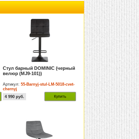
Стул барный DOMINIC (черный
велюр (MJ9-101))
-
Артикул:
55-Barnyj-stul-LM-5018-cvet-
chernyj
4 990
руб.
Купить