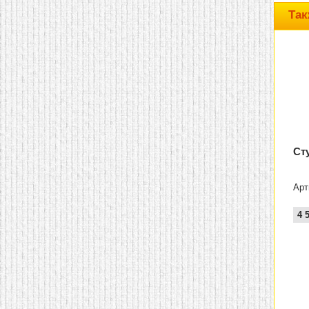
домашнем использовании.
Так
Эта мебель имеет
некоторые преимущества
перед той же стенкой для
гостиной, к примеру,
поскольку она более
легкая и не загромождает
пространство. В спальне
этот предмет можно
поставить у изголовья
кровати, чтобы заполнить
пустующее там
место.
Также стеллажи
очень часто используют в
Ст
качестве разграничителей
комнаты, например, на
рабочую зону и
пространство для отдыха.
Арт
Особенно это актуально
для однокомнатных
4 
квартир.