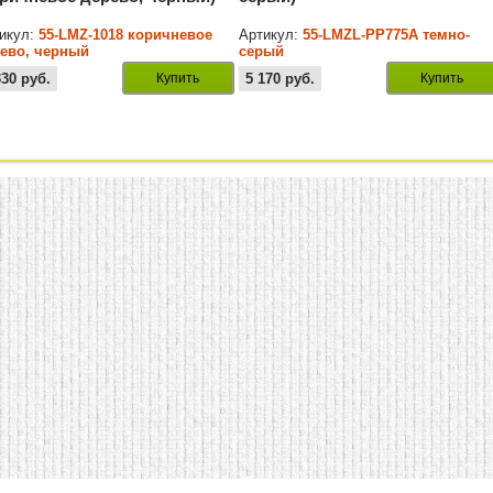
икул:
55-LMZ-1018 коричневое
Артикул:
55-LMZL-PP775A темно-
ево, черный
серый
330
руб.
Купить
5 170
руб.
Купить