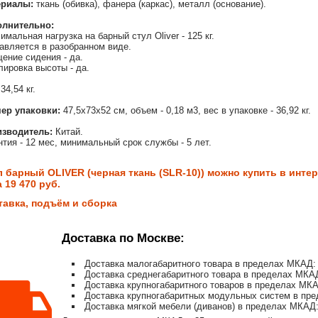
ериалы:
ткань (обивка), фанера (каркас), металл (основание).
олнительно:
имальная нагрузка на барный стул Oliver - 125 кг.
авляется в разобранном виде.
ение сидения - да.
лировка высоты - да.
34,54 кг.
ер упаковки:
47,5х73х52 см, объем - 0,18 м3, вес в упаковке - 36,92 кг.
зводитель:
Китай.
нтия - 12 мес, минимальный срок службы - 5 лет.
л барный OLIVER (черная ткань (SLR-10)) можно купить в инте
 19 470 руб.
тавка, подъём и сборка
Доставка по Москве:
Доставка малогабаритного товара в пределах МКАД: 
Доставка среднегабаритного товара в пределах МКАД
Доставка крупногабаритного товаров в пределах МКА
Доставка крупногабаритных модульных систем в пре
Доставка мягкой мебели (диванов) в пределах МКАД: