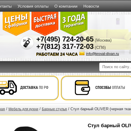
нтакты
Условия оплаты
О компании
Новости
+7(495) 724-20-65
(Москва)
+7(812) 317-72-03
(СПб)
РАБОТАЕМ 24 ЧАСА
info@krovat-divan.ru
ДОСТАВКА
ПО РФ
СПОСОБЫ
ОПЛАТЫ
/
/
/ Стул барный OLIVER (черная ткан
ная
Мебель для кухни
Барные стулья
Стул барный OLIV