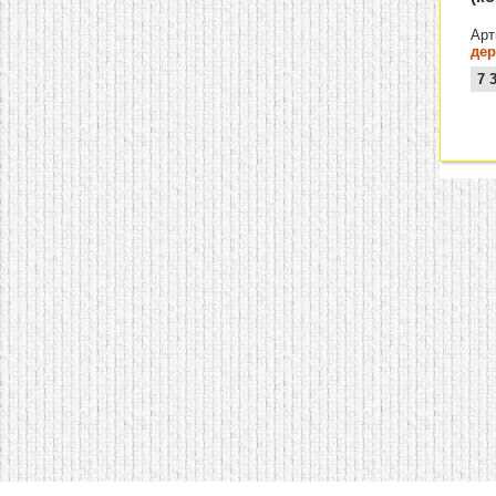
Арт
дер
7 