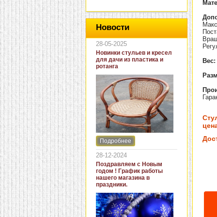
Мат
Доп
Макс
Новости
Пост
Вращ
28-05-2025
Регу
Новинки стульев и кресел
для дачи из пластика и
Вес:
ротанга
Разм
Прои
Гара
Сту
цена
Дос
Подробнее
Интернет-магазин "Кровать
и диван" представляет
28-12-2024
новинки стульев и кресел
Поздравляем с Новым
для дачи. В ассортименте
годом ! График работы
представлены как
нашего магазина в
бюджетные модели из
праздники.
пластика для дачи, так и
кресла для загородных
домов из натурального и
искусственного ротанга.