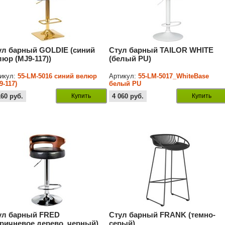
ул барный GOLDIE (синий
Стул барный TAILOR WHITE
люр (MJ9-117))
(белый PU)
икул:
55-LM-5016 синий велюр
Артикул:
55-LM-5017_WhiteBase
9-117)
белый PU
160
руб.
Купить
4 060
руб.
Купить
ул барный FRED
Стул барный FRANK (темно-
оричневое дерево, черный)
серый)