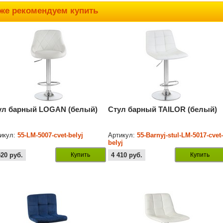
же рекомендуем купить
ул барный LOGAN (белый)
Стул барный TAILOR (белый)
икул:
55-LM-5007-cvet-belyj
Артикул:
55-Barnyj-stul-LM-5017-cvet
belyj
520
руб.
Купить
4 410
руб.
Купить