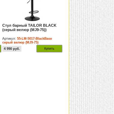
Стул барный TAILOR BLACK
(серый велюр (MJ9-75))
Артикул:
55-LM-5017-BlackBase
серый велюр (MJ9-75)
4 990
руб.
Купить