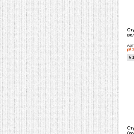
Ст
ве
Арт
(MJ
6 
Ст
(к