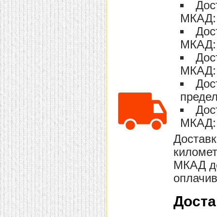
Дос
домашнем использовании.
Эта мебель имеет
МКАД: 
некоторые преимущества
перед той же стенкой для
Дос
гостиной, к примеру,
МКАД: 
поскольку она более
легкая и не загромождает
Дос
пространство. В спальне
этот предмет можно
МКАД: 
поставить у изголовья
кровати, чтобы заполнить
Дос
пустующее там
место.
Также стеллажи
предел
очень часто используют в
Дос
качестве разграничителей
комнаты, например, на
МКАД: 
рабочую зону и
пространство для отдыха.
Доставк
Особенно это актуально
для однокомнатных
километ
квартир.
МКАД до
оплачив
Доста