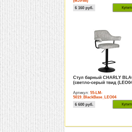
(MJ9-88)
6 160
руб.
Купит
Стул барный CHARLY BL
(светло-серый твид (LEO04
Артикул:
55-LM-
5019_BlackBase_LEO04
6 600
руб.
Купит