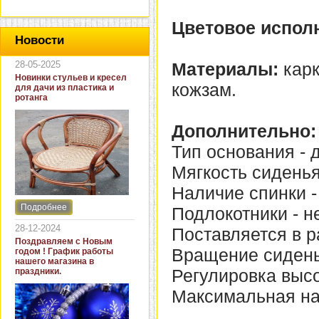
Цветовое испол
Новости
28-05-2025
Материалы:
карк
Новинки стульев и кресел
кожзам.
для дачи из пластика и
ротанга
Дополнительно:
Тип основания - д
Мягкость сиденья
Наличие спинки -
Подробнее
Подлокотники - не
Интернет-магазин "Кровать
и диван" представляет
28-12-2024
Поставляется в р
новинки стульев и кресел
Поздравляем с Новым
для дачи. В ассортименте
Вращение сиденья
годом ! График работы
представлены как
нашего магазина в
бюджетные модели из
Регулировка высо
праздники.
пластика для дачи, так и
кресла для загородных
Максимальная нагр
домов из натурального и
искусственного ротанга.