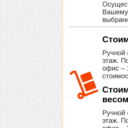
Осущест
Вашему 
выбранн
Стоим
Ручной 
этаж. П
офис – 
стоимос
Стоим
весом
Ручной 
этаж. П