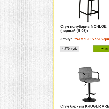
Стул полубарный CHLOE
(черный (B-03))
Артикул:
55-LMZL-PP777-1 чер
4 270
руб.
Купит
Стул барный KRUGER AR