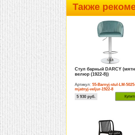
Также реком
Стул барный DARCY (мят
велюр (1922-8))
Артикул:
55-Barnyj-stul-LM-5025
mjatnyj-veljur-1922-8
5 930
руб.
Купит