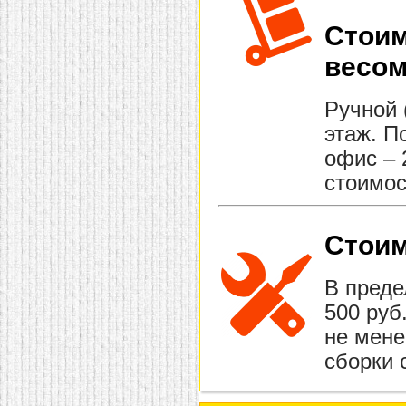
Стоим
весом
Ручной 
этаж. П
офис – 
стоимос
Стоим
В преде
500 руб
не мене
сборки 