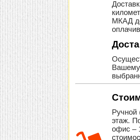
Доставк
километ
МКАД до
оплачив
Доста
Осущест
Вашему 
выбранн
Стоим
Ручной 
этаж. П
офис – 
стоимос