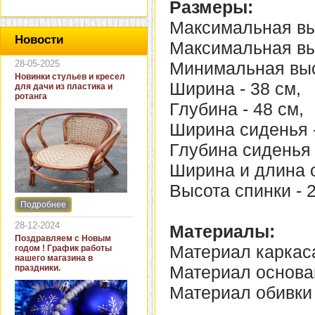
Размеры:
Максимальная выс
Новости
Максимальная выс
28-05-2025
Минимальная высо
Новинки стульев и кресел
Ширина - 38 см,
для дачи из пластика и
ротанга
Глубина - 48 см,
Ширина сиденья -
Глубина сиденья 
Ширина и длина о
Высота спинки - 2
Подробнее
Интернет-магазин "Кровать
и диван" представляет
28-12-2024
Материалы:
новинки стульев и кресел
Поздравляем с Новым
для дачи. В ассортименте
Материал каркаса
годом ! График работы
представлены как
нашего магазина в
бюджетные модели из
Материал основан
праздники.
пластика для дачи, так и
кресла для загородных
Материал обивки 
домов из натурального и
искусственного ротанга.