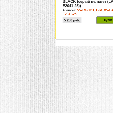
BLACK (серый вельвет (L
E2041-25))
Артикул:
55-LM-5011_B-M_VV-L
E2041-25
5 230
руб.
Купит