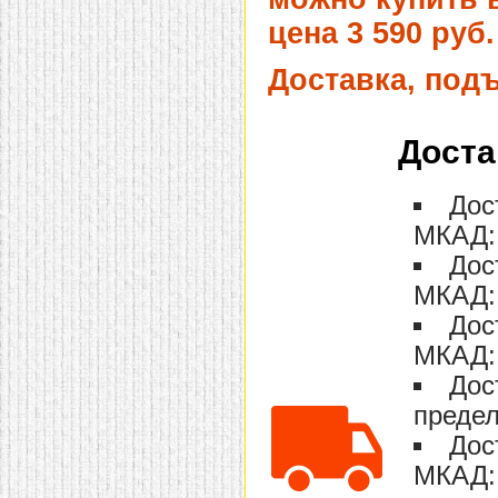
домашнем использовании.
цена 3 590 руб.
Эта мебель имеет
некоторые преимущества
перед той же стенкой для
Доставка, под
гостиной, к примеру,
поскольку она более
легкая и не загромождает
пространство. В спальне
Доста
этот предмет можно
поставить у изголовья
кровати, чтобы заполнить
пустующее там
Дос
место.
Также стеллажи
МКАД: 
очень часто используют в
качестве разграничителей
Дос
комнаты, например, на
рабочую зону и
МКАД: 
пространство для отдыха.
Особенно это актуально
Дос
для однокомнатных
квартир.
МКАД: 
Дос
предел
Дос
МКАД: 