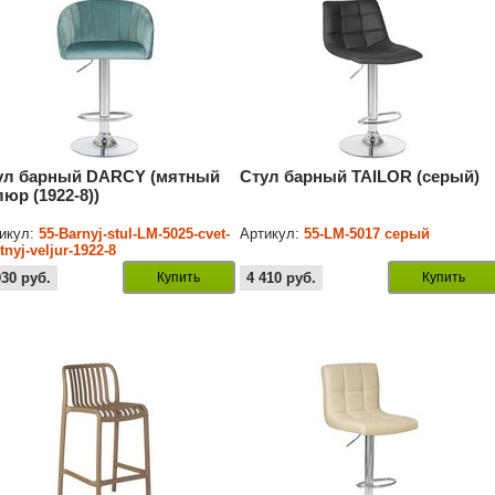
ул барный DARCY (мятный
Стул барный TAILOR (серый)
люр (1922-8))
икул:
55-Barnyj-stul-LM-5025-cvet-
Артикул:
55-LM-5017 серый
tnyj-veljur-1922-8
930
руб.
Купить
4 410
руб.
Купить