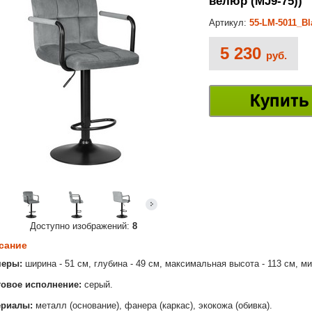
велюр (MJ9-75))
Артикул:
55-LM-5011_B
5 230
руб.
Купить
Доступно изображений:
8
сание
меры:
ширина - 51 см, глубина - 49 см, максимальная высота - 113 см, м
овое исполнение:
серый.
ериалы:
металл (основание), фанера (каркас), экокожа (обивка).