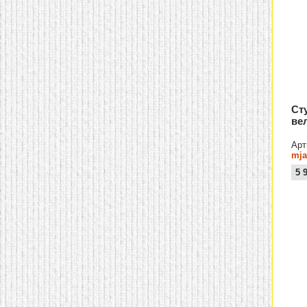
домашнем использовании.
Эта мебель имеет
некоторые преимущества
перед той же стенкой для
гостиной, к примеру,
поскольку она более
легкая и не загромождает
пространство. В спальне
этот предмет можно
поставить у изголовья
Ст
кровати, чтобы заполнить
ве
пустующее там
место.
Также стеллажи
очень часто используют в
Арт
качестве разграничителей
mja
комнаты, например, на
5 
рабочую зону и
пространство для отдыха.
Особенно это актуально
для однокомнатных
квартир.