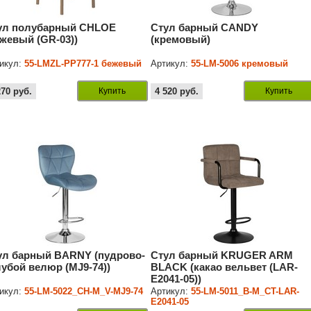
ул полубарный CHLOE
Стул барный CANDY
ежевый (GR-03))
(кремовый)
икул:
55-LMZL-PP777-1 бежевый
Артикул:
55-LM-5006 кремовый
270
руб.
Купить
4 520
руб.
Купить
ул барный BARNY (пудрово-
Стул барный KRUGER ARM
лубой велюр (MJ9-74))
BLACK (какао вельвет (LAR-
E2041-05))
икул:
55-LM-5022_CH-M_V-MJ9-74
Артикул:
55-LM-5011_B-M_CT-LAR-
E2041-05