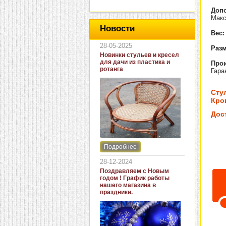
Доп
Макс
Новости
Вес:
28-05-2025
Разм
Новинки стульев и кресел
для дачи из пластика и
Прои
ротанга
Гара
Сту
Кров
Дос
Подробнее
Интернет-магазин "Кровать
и диван" представляет
28-12-2024
новинки стульев и кресел
Поздравляем с Новым
для дачи. В ассортименте
годом ! График работы
представлены как
нашего магазина в
бюджетные модели из
праздники.
пластика для дачи, так и
кресла для загородных
домов из натурального и
искусственного ротанга.