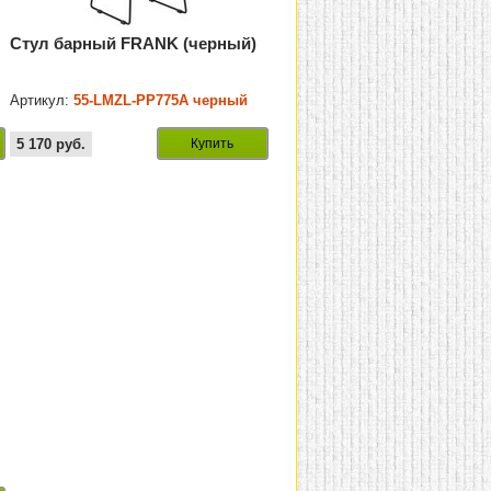
Стул барный FRANK (черный)
Артикул:
55-LMZL-PP775A черный
5 170
руб.
Купить