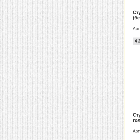
Ст
(б
Арт
4 
Ст
го
Арт