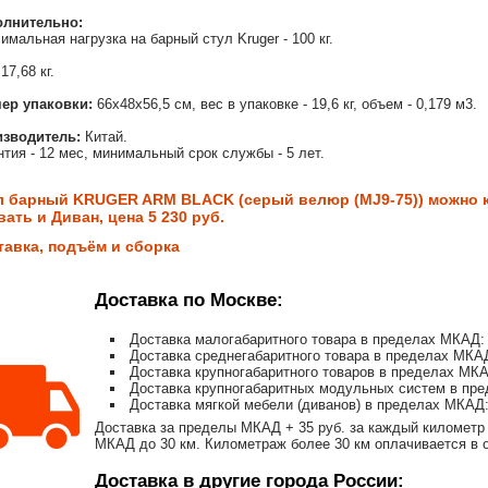
олнительно:
имальная нагрузка на барный стул Kruger - 100 кг.
17,68 кг.
ер упаковки:
66х48х56,5 см, вес в упаковке - 19,6 кг, объем - 0,179 м3.
зводитель:
Китай.
нтия - 12 мес, минимальный срок службы - 5 лет.
л барный KRUGER ARM BLACK (серый велюр (MJ9-75)) можно к
ать и Диван, цена 5 230 руб.
тавка, подъём и сборка
Доставка по Москве:
Доставка малогабаритного товара в пределах МКАД: 
Доставка среднегабаритного товара в пределах МКАД
Доставка крупногабаритного товаров в пределах МКА
Доставка крупногабаритных модульных систем в пре
Доставка мягкой мебели (диванов) в пределах МКАД:
Доставка за пределы МКАД + 35 руб. за каждый километр 
МКАД до 30 км. Километраж более 30 км оплачивается в об
Доставка в другие города России: