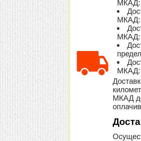
МКАД: 
домашнем использовании.
Эта мебель имеет
Дос
некоторые преимущества
МКАД: 
перед той же стенкой для
гостиной, к примеру,
Дос
поскольку она более
легкая и не загромождает
МКАД: 
пространство. В спальне
этот предмет можно
Дос
поставить у изголовья
кровати, чтобы заполнить
предел
пустующее там
Дос
место.
Также стеллажи
очень часто используют в
МКАД: 
качестве разграничителей
комнаты, например, на
Доставк
рабочую зону и
пространство для отдыха.
километ
Особенно это актуально
для однокомнатных
МКАД до
квартир.
оплачив
Доста
Осущест