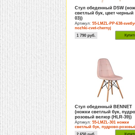
Стул обеденный DSW (но
светлый бук, цвет черный 
03))
Артикул:
55-LMZL-PP-638-svetly
nozhki-cvet-chernyj
1 790
руб.
Купит
Стул обеденный BENNET
(ножки светлый бук, пудр
розовый велюр (HLR-39))
Артикул:
55-LMZL-301 ножки
светлый бук, пудрово-розовы
велюр (HLR-39)
2 650
руб.
Купит