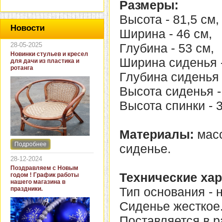
Размеры:
Высота - 81,5 см,
Новости
Ширина - 46 см,
28-05-2025
Глубина - 53 см,
Новинки стульев и кресел
Ширина сиденья -
для дачи из пластика и
ротанга
Глубина сиденья 
Высота сиденья -
Высота спинки - 3
Материалы:
мас
Подробнее
сиденье.
Интернет-магазин "Кровать
и диван" представляет
28-12-2024
новинки стульев и кресел
Поздравляем с Новым
для дачи. В ассортименте
Технические хар
годом ! График работы
представлены как
нашего магазина в
бюджетные модели из
Тип основания - 
праздники.
пластика для дачи, так и
кресла для загородных
Сиденье жесткое
домов из натурального и
искусственного ротанга.
Поставляется в р